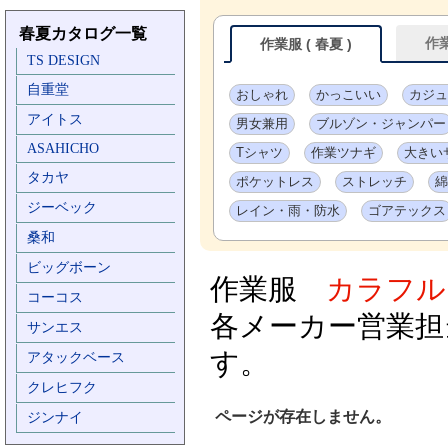
春夏カタログ一覧
作業服
作業服 ( 春夏 )
TS DESIGN
自重堂
おしゃれ
かっこいい
カジュ
アイトス
男女兼用
ブルゾン・ジャンパー
ASAHICHO
Tシャツ
作業ツナギ
大きい
タカヤ
ポケットレス
ストレッチ
綿
ジーベック
レイン・雨・防水
ゴアテックス
桑和
ビッグボーン
作業服
カラフル
コーコス
各メーカー営業担
サンエス
す。
アタックベース
クレヒフク
ページが存在しません。
ジンナイ