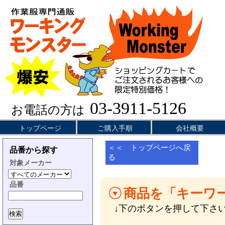
03-3911-5126
お電話の方は
トップページ
ご購入手順
会社概要
＜＜ トップページへ戻
品番から探す
る
対象メーカー
品番
商品を「キーワ
↓下のボタンを押して下さ