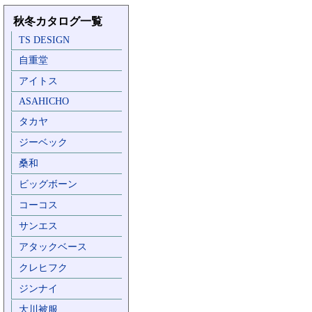
秋冬カタログ一覧
TS DESIGN
自重堂
アイトス
ASAHICHO
タカヤ
ジーベック
桑和
ビッグボーン
コーコス
サンエス
アタックベース
クレヒフク
ジンナイ
大川被服