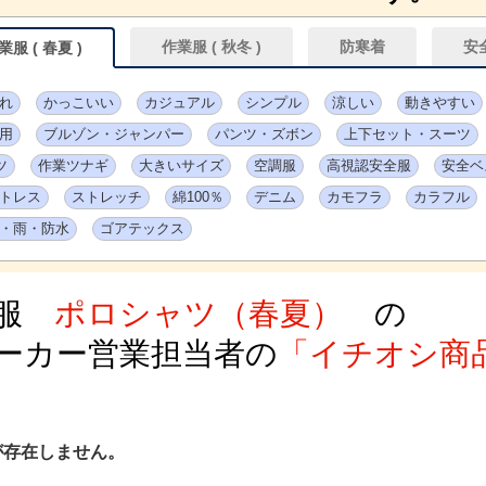
作業服 ( 秋冬 )
防寒着
安
服 ( 春夏 )
れ
かっこいい
カジュアル
シンプル
涼しい
動きやすい
用
ブルゾン・ジャンパー
パンツ・ズボン
上下セット・スーツ
ツ
作業ツナギ
大きいサイズ
空調服
高視認安全服
安全ベ
トレス
ストレッチ
綿100％
デニム
カモフラ
カラフル
・雨・防水
ゴアテックス
服
ポロシャツ（春夏）
の
ーカー営業担当者の
「イチオシ商
が存在しません。