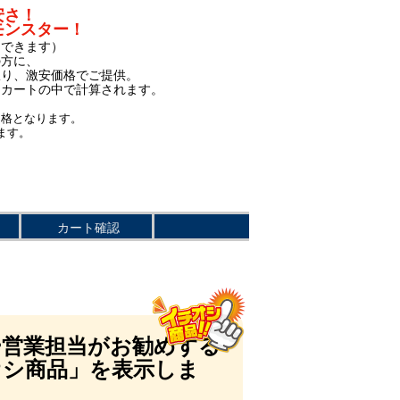
安さ！
モンスター！
もできます）
の方に、
限り、激安価格でご提供。
、カートの中で計算されます。
価格となります。
ます。
カート確認
ー営業担当がお勧めする
オシ商品」を表示しま