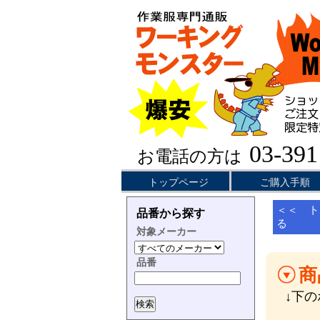
03-391
お電話の方は
トップページ
ご購入手順
＜＜ ト
品番から探す
る
対象メーカー
品番
商
↓下