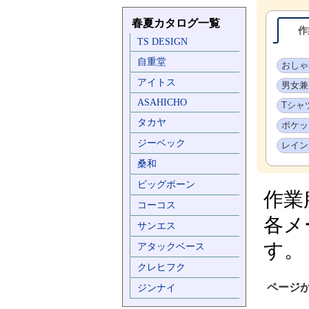
春夏カタログ一覧
作業
TS DESIGN
自重堂
おしゃ
アイトス
男女兼
ASAHICHO
Tシャ
タカヤ
ポケッ
ジーベック
レイン
桑和
ビッグボーン
作業
コーコス
各メ
サンエス
す。
アタックベース
クレヒフク
ページ
ジンナイ