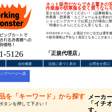
ネット販売だからできる驚きの
作業服や防寒服を安く買うなら
安さを比べてみてください！（品番検索
作業着・防寒着・ユニフォームをお求め
ショッピングカートでお買上げの場合に
「特価からさらにどんどん安くなる」は
※FAXやEメール、お電話でのご注文は通常
※販売価格は予告なく改定となることがあり
1-5126
「正規代理店」
会社概要
法規に基づく表示
お問合せ窓口
ップページへ戻
品を「キーワード」から探す
メーカ
「イチ
のボタンを押して下さい！
す。