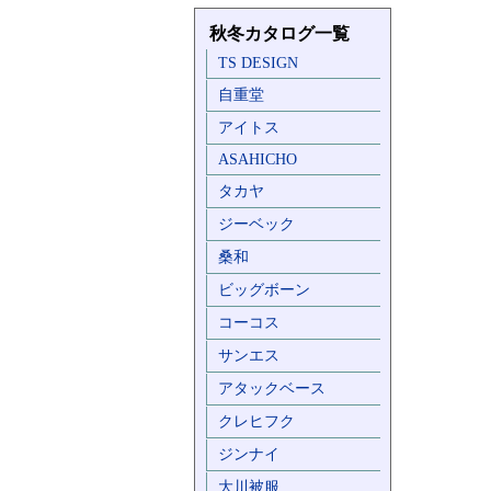
秋冬カタログ一覧
TS DESIGN
自重堂
アイトス
ASAHICHO
タカヤ
ジーベック
桑和
ビッグボーン
コーコス
サンエス
アタックベース
クレヒフク
ジンナイ
大川被服