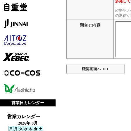
多発して
※携帯メー
の返信が
問合せ内容
確認画面へ ＞＞
営業日カレンダー