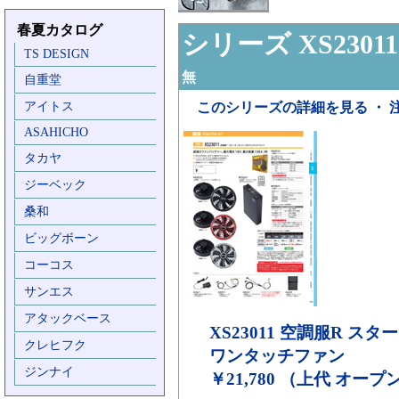
春夏カタログ
シリーズ XS23011
TS DESIGN
無
自重堂
アイトス
このシリーズの詳細を見る ・ 
ASAHICHO
タカヤ
ジーベック
桑和
ビッグボーン
コーコス
サンエス
アタックベース
XS23011
空調服R スター
クレヒフク
ワンタッチファン
ジンナイ
￥21,780 （上代 オー