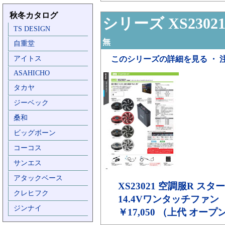
秋冬カタログ
シリーズ XS2302
TS DESIGN
無
自重堂
アイトス
このシリーズの詳細を見る ・ 
ASAHICHO
タカヤ
ジーベック
桑和
ビッグボーン
コーコス
サンエス
アタックベース
XS23021
空調服R スタ
クレヒフク
14.4Vワンタッチファン
ジンナイ
￥17,050 （上代 オー