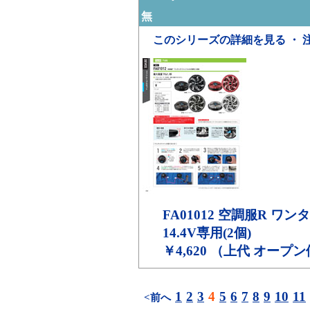
無
このシリーズの詳細を見る ・ 
FA01012
空調服R ワン
14.4V専用(2個)
￥4,620 （上代 オープ
1
2
3
4
5
6
7
8
9
10
11
<前へ