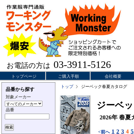
03-3911-5126
お電話の方は
トップページ
ご購入手順
会社概要
トップ
ジーベック春夏カタログ
品番から探す
対象メーカー
ジーベッ
品番
2026年 春
1
2
3
4
5
<前へ