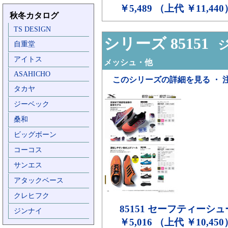
￥5,489 （上代 ￥11,440
秋冬カタログ
TS DESIGN
シリーズ 85151
ジ
自重堂
アイトス
メッシュ・他
ASAHICHO
このシリーズの詳細を見る ・ 
タカヤ
ジーベック
桑和
ビッグボーン
コーコス
サンエス
アタックベース
クレヒフク
85151
セーフティーシュ
ジンナイ
￥5,016 （上代 ￥10,450