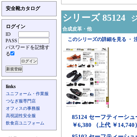
安全靴カタログ
シリーズ 85124
ジ
ログイン
合成皮革・他
ID
このシリーズの詳細を見る ・ 
PASS
パスワードを記憶す
る
links
ユニフォーム・作業服
つなぎ服専門店
オフィスの事務服
高視認性安全服
85124
セーフティーシュ
飲食店ユニフォーム
￥6,380 （上代 ￥14,740
85102
セーフティーシュ