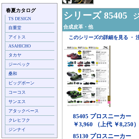
春夏カタログ
シリーズ 85405
ジ
TS DESIGN
合成皮革・他
自重堂
アイトス
このシリーズの詳細を見る ・ 
ASAHICHO
タカヤ
ジーベック
桑和
ビッグボーン
コーコス
サンエス
アタックベース
85405
プロスニーカー
クレヒフク
￥3,960 （上代 ￥8,250
ジンナイ
85130
プロスニーカー