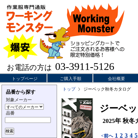
03-3911-5126
お電話の方は
トップページ
ご購入手順
会社概要
トップ
ジーベック秋冬カタログ
品番から探す
対象メーカー
ジーベッ
品番
2025年 秋
1
2
3
4
5
<前へ