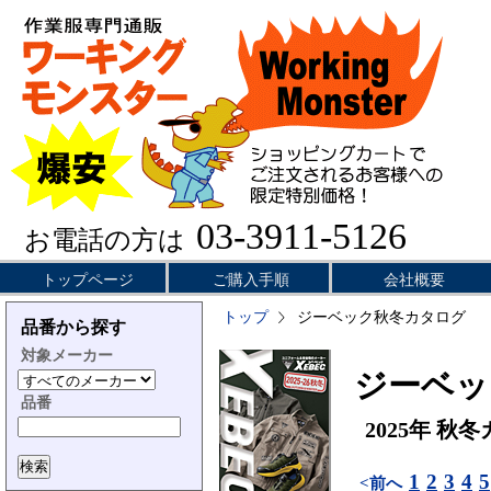
03-3911-5126
お電話の方は
トップページ
ご購入手順
会社概要
トップ
ジーベック秋冬カタログ
品番から探す
対象メーカー
ジーベッ
品番
2025年 秋
1
2
3
4
5
<前へ