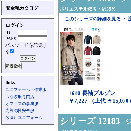
安全靴カタログ
ポリエステル65％・綿35％
このシリーズの詳細を見る ・ 
ログイン
ID
PASS
パスワードを記憶す
る
links
ユニフォーム・作業服
1610
長袖ブルゾン
つなぎ服専門店
￥7,227 （上代 ￥15,070
オフィスの事務服
高視認性安全服
飲食店ユニフォーム
シリーズ 12183
ジ