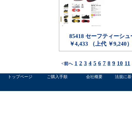
85418
セーフティーシュ
￥4,433 （上代 ￥9,240
1
2
3
4
5
6
7
8
9
10
11
<前へ
トップページ
ご購入手順
会社概要
法規に基