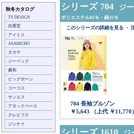
シリーズ 704
ジーベ
秋冬カタログ
TS DESIGN
ポリエステル65％・綿35％
自重堂
このシリーズの詳細を見る ・ 
アイトス
ASAHICHO
タカヤ
ジーベック
桑和
ビッグボーン
コーコス
サンエス
704
長袖ブルゾン
アタックベース
￥5,643 （上代 ￥11,770
クレヒフク
ジンナイ
シリーズ 1610
ジー