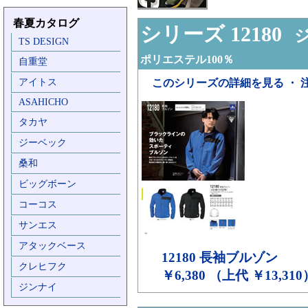
春夏カタログ
シリーズ 12180
ジ
TS DESIGN
ポリエステル100％
自重堂
アイトス
このシリーズの詳細を見る ・ 
ASAHICHO
タカヤ
ジーベック
桑和
ビッグボーン
コーコス
サンエス
アタックベース
12180
長袖ブルゾン
クレヒフク
￥6,380 （上代 ￥13,310
ジンナイ