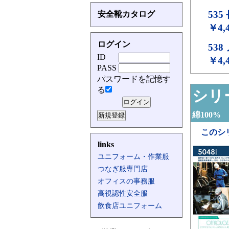
535
安全靴カタログ
￥4,
ログイン
538
ID
￥4,
PASS
パスワードを記憶す
る
シリー
綿100%
このシ
links
ユニフォーム・作業服
つなぎ服専門店
オフィスの事務服
高視認性安全服
飲食店ユニフォーム