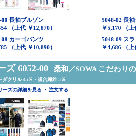
-00
長袖ブルゾン
5048-02
長袖
654 （上代 ￥12,870）
￥5,170 （上
-08
カーゴパンツ
5048-09
スラ
785 （上代 ￥10,890）
￥4,686 （上
ズ 6052-00
桑和／SOWA こだわり
モダクリル 45％・複合繊維 5％
リーズの詳細を見る ・ 注文する