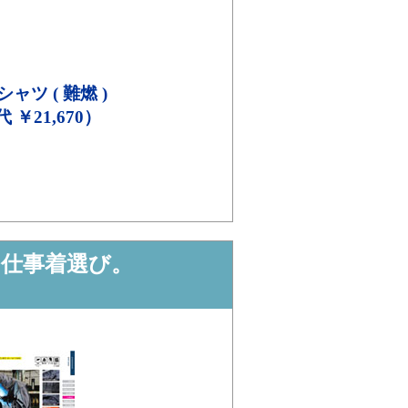
ャツ ( 難燃 )
代 ￥21,670）
の仕事着選び。