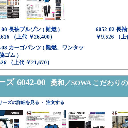
-00
長袖ブルゾン ( 難燃 )
6052-02
長袖シ
,616 （上代 ￥26,400）
￥9,526 （上
-08
カーゴパンツ ( 難燃、ワンタッ
脇ゴム )
526 （上代 ￥21,670）
ズ 6042-00
桑和／SOWA こだわり
リーズの詳細を見る ・ 注文する