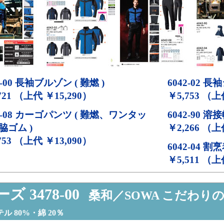
-00
長袖ブルゾン ( 難燃 )
6042-02
長袖シ
721 （上代 ￥15,290）
￥5,753 （上
-08
カーゴパンツ ( 難燃、ワンタッ
6042-90
溶接帽
脇ゴム )
￥2,266 （上
753 （上代 ￥13,090）
6042-04
割烹着
￥5,511 （上
ズ 3478-00
桑和／SOWA こだわり
ル 80%・綿 20％