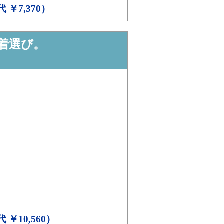
代 ￥7,370）
着選び。
代 ￥10,560）