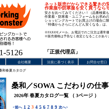
ネット販売だからできる驚きの
作業服や防寒服を安く買うなら
安さを比べてみてください！（品番検索
作業着・防寒着・ユニフォームをお求め
ショッピングカートでお買上げの場合に
「特価からさらにどんどん安くなる」は
※FAXやEメール、お電話でのご注文は通常
※販売価格は予告なく改定となることがあり
1-5126
「正規代理店」
会社概要
法規に基づく表示
お問合せ窓口
桑和春夏カタログ
桑和／SOWA こだわりの仕
2026年 春夏カタログ一覧 （ 3ページ ）
1
2
3
4
5
6
7
8
9
<前へ
次へ>