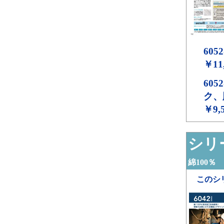
6052
￥11
6052
ク、
￥9,
シリー
綿100％
このシ