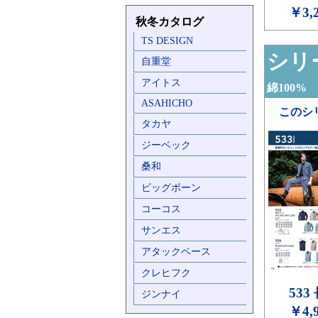
￥3,
秋冬カタログ
TS DESIGN
シリー
自重堂
アイトス
綿100%
ASAHICHO
このシ
タカヤ
ジーベック
桑和
ビッグボーン
コーコス
サンエス
アタックベース
クレヒフク
533
ジンナイ
￥4,