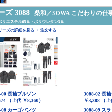
ズ 3088
桑和／SOWA こだわりの仕
ポリエステル65％・ポリウレタン3％
リーズの詳細を見る ・ 注文する
-00
長袖ブルゾン
3088-02
長袖
674 （上代 ￥8,360）
￥3,388 （上
-08
カーゴパンツ
3088-09
スラ