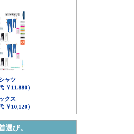
シャツ
代 ￥11,880）
ックス
代 ￥10,120）
着選び。