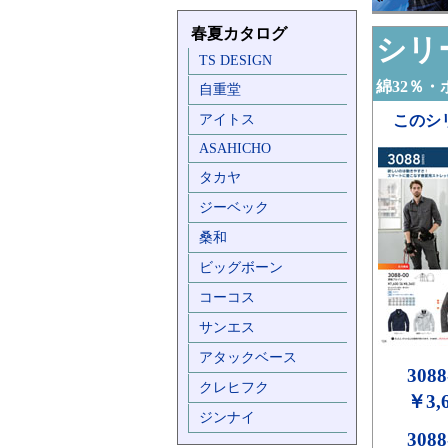
春夏カタログ
シリー
TS DESIGN
綿32％・
自重堂
アイトス
このシ
ASAHICHO
タカヤ
ジーベック
桑和
ビッグボーン
コーコス
サンエス
アタックベース
3088
クレヒフク
￥3,
ジンナイ
3088