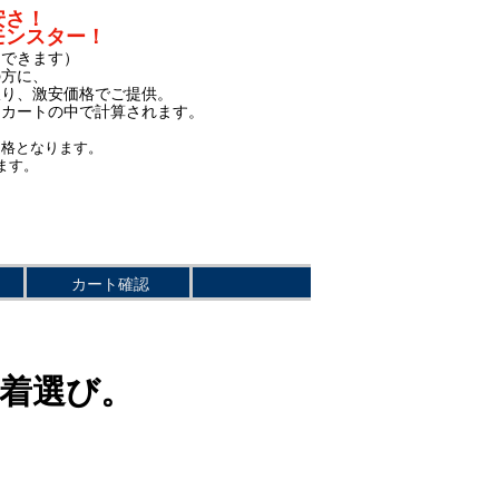
安さ！
モンスター！
もできます）
の方に、
限り、激安価格でご提供。
、カートの中で計算されます。
価格となります。
ます。
カート確認
事着選び。