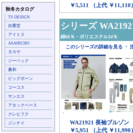
￥5,511 （上代 ￥11,110
秋冬カタログ
TS DESIGN
シリーズ WA2192
自重堂
アイトス
綿66％・ポリエステル34％
ASAHICHO
このシリーズの詳細を見る ・ 
タカヤ
ジーベック
桑和
ビッグボーン
コーコス
サンエス
アタックベース
クレヒフク
WA21921
長袖ブルゾン
ジンナイ
￥5,951 （上代 ￥11,990