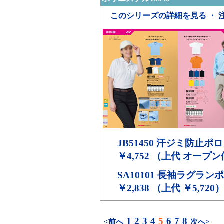
このシリーズの詳細を見る ・ 
JB51450
汗ジミ防止ポロ
￥4,752 （上代 オープ
SA10101
長袖ラグランポ
￥2,838 （上代 ￥5,720
1
2
3
4
5
6
7
8
<前へ
次へ>