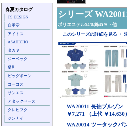
春夏カタログ
シリーズ WA2001
TS DESIGN
ポリエステル54％綿45％・他
自重堂
アイトス
このシリーズの詳細を見る ・ 
ASAHICHO
タカヤ
ジーベック
桑和
ビッグボーン
コーコス
サンエス
アタックベース
WA20011
長袖ブルゾン
クレヒフク
￥7,271 （上代 ￥14,630
ジンナイ
WA20014
ツータックパ