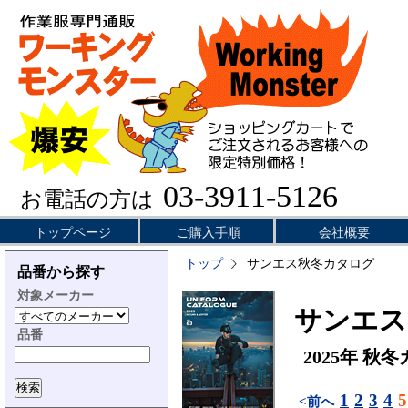
03-3911-5126
お電話の方は
トップページ
ご購入手順
会社概要
トップ
サンエス秋冬カタログ
品番から探す
対象メーカー
サンエス／
品番
2025年 秋
1
2
3
4
5
<前へ