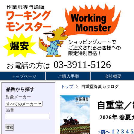
03-3911-5126
お電話の方は
トップページ
ご購入手順
会社概要
トップ
自重堂春夏カタログ
品番から探す
対象メーカー
自重堂／
品番
2026年 春
1
2
3
4
5
<前へ