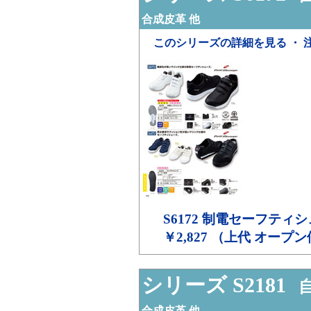
合成皮革 他
このシリーズの詳細を見る ・ 
S6172
制電セーフティシ
￥2,827 （上代 オープ
シリーズ S2181
自
合成皮革 他