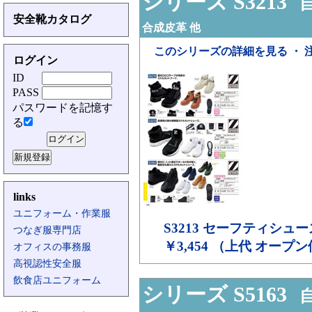
シリーズ S3213
自
安全靴カタログ
合成皮革 他
このシリーズの詳細を見る ・ 
ログイン
ID
PASS
パスワードを記憶す
る
links
ユニフォーム・作業服
S3213
セーフティシュー
つなぎ服専門店
￥3,454 （上代 オープ
オフィスの事務服
高視認性安全服
飲食店ユニフォーム
シリーズ S5163
自