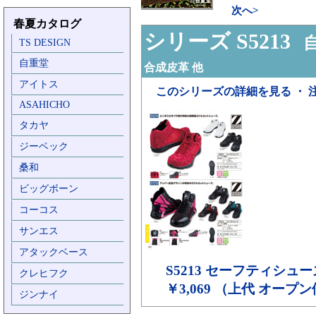
次へ>
春夏カタログ
シリーズ S5213
自
TS DESIGN
自重堂
合成皮革 他
アイトス
このシリーズの詳細を見る ・ 
ASAHICHO
タカヤ
ジーベック
桑和
ビッグボーン
コーコス
サンエス
アタックベース
S5213
セーフティシュー
クレヒフク
￥3,069 （上代 オープ
ジンナイ