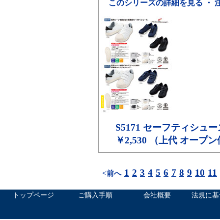
このシリーズの詳細を見る ・ 
S5171
セーフティシュー
￥2,530 （上代 オープ
1
2
3
4
5
6
7
8
9
10
11
<前へ
トップページ
ご購入手順
会社概要
法規に基