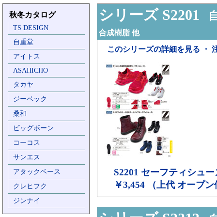
シリーズ S2201
自
秋冬カタログ
TS DESIGN
合成樹脂 他
自重堂
このシリーズの詳細を見る ・ 
アイトス
ASAHICHO
タカヤ
ジーベック
桑和
ビッグボーン
コーコス
サンエス
S2201
セーフティシュー
アタックベース
￥3,454 （上代 オープ
クレヒフク
ジンナイ