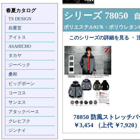
春夏カタログ
シリーズ 78050
自
TS DESIGN
ポリエステル92％・ポリウレタン
自重堂
アイトス
このシリーズの詳細を見る ・ 
ASAHICHO
タカヤ
ジーベック
桑和
ビッグボーン
コーコス
サンエス
アタックベース
78050
防風ストレッチパ
クレヒフク
￥3,454 （上代 ￥7,920
ジンナイ