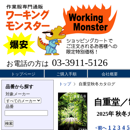
03-3911-5126
お電話の方は
トップページ
ご購入手順
会社概要
トップ
自重堂秋冬カタログ
品番から探す
対象メーカー
自重堂／
品番
2025年 秋
1
2
3
4
5
<前へ