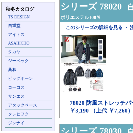
シリーズ 78020
自
秋冬カタログ
TS DESIGN
ポリエステル100％
自重堂
このシリーズの詳細を見る ・ 
アイトス
ASAHICHO
タカヤ
ジーベック
桑和
ビッグボーン
コーコス
サンエス
78020
防風ストレッチパ
アタックベース
￥3,190 （上代 ￥7,260
クレヒフク
ジンナイ
シリーズ 78030
自