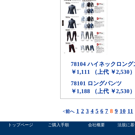
78104
ハイネックロング
￥1,111 （上代 ￥2,530
78101
ロングパンツ
￥1,188 （上代 ￥2,530
1
2
3
4
5
6
7
8
9
10
11
<前へ
トップページ
ご購入手順
会社概要
法規に基