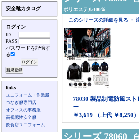
安全靴カタログ
ポリエステル100％
このシリーズの詳細を見る ・ 
ログイン
ID
PASS
パスワードを記憶す
る
links
ユニフォーム・作業服
78030
製品制電防風スト
つなぎ服専門店
ー
オフィスの事務服
￥3,619 （上代 ￥8,250
高視認性安全服
飲食店ユニフォーム
シリーズ 78060
自