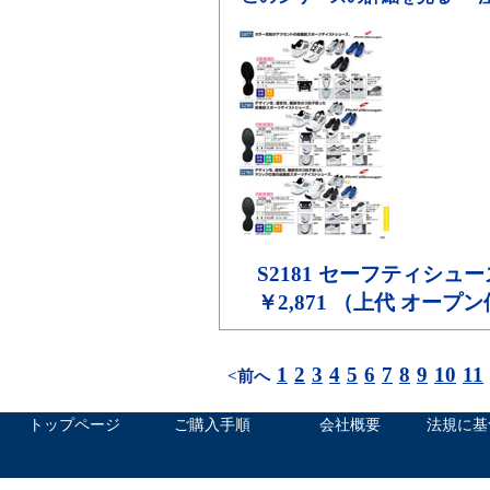
S2181
セーフティシュー
￥2,871 （上代 オープ
1
2
3
4
5
6
7
8
9
10
11
<前へ
トップページ
ご購入手順
会社概要
法規に基