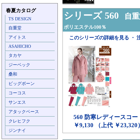
春夏カタログ
シリーズ 560
自重
TS DESIGN
ポリエステル100％
自重堂
アイトス
このシリーズの詳細を見る ・ 
ASAHICHO
タカヤ
ジーベック
桑和
ビッグボーン
コーコス
サンエス
アタックベース
560
防寒レディースコート
クレヒフク
￥9,130 （上代 ￥23,320
ジンナイ