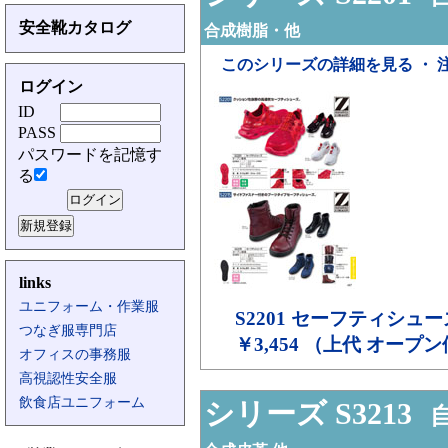
安全靴カタログ
合成樹脂・他
このシリーズの詳細を見る ・ 
ログイン
ID
PASS
パスワードを記憶す
る
links
ユニフォーム・作業服
S2201
セーフティシュー
つなぎ服専門店
￥3,454 （上代 オープ
オフィスの事務服
高視認性安全服
飲食店ユニフォーム
シリーズ S3213
自