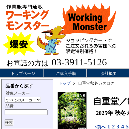
03-3911-5126
お電話の方は
トップページ
ご購入手順
会社概要
トップ
自重堂秋冬カタログ
品番から探す
対象メーカー
自重堂／
品番
2025年 秋
1
2
3
4
5
<前へ