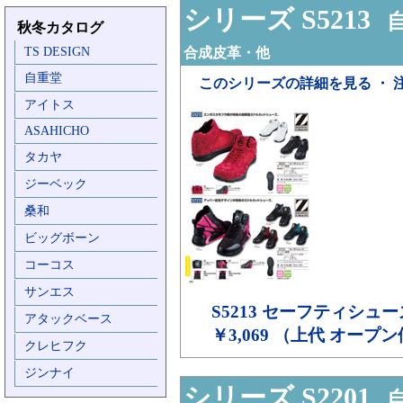
シリーズ S5213
自
秋冬カタログ
TS DESIGN
合成皮革・他
自重堂
このシリーズの詳細を見る ・ 
アイトス
ASAHICHO
タカヤ
ジーベック
桑和
ビッグボーン
コーコス
サンエス
S5213
セーフティシュー
アタックベース
￥3,069 （上代 オープ
クレヒフク
ジンナイ
シリーズ S2201
自