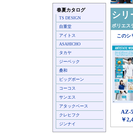
春夏カタログ
シリー
TS DESIGN
ポリエステ
自重堂
アイトス
このシ
ASAHICHO
タカヤ
ジーベック
桑和
ビッグボーン
コーコス
サンエス
アタックベース
AZ-
クレヒフク
￥2,
ジンナイ