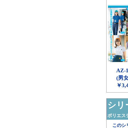
AZ-1
(男
￥3,
シリー
ポリエステ
このシ