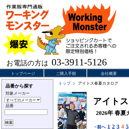
03-3911-5126
お電話の方は
トップページ
ご購入手順
会社概要
トップ
アイトス春夏カタログ
品番から探す
対象メーカー
アイトス／
品番
2026年 春
1
2
3
4
5
<前へ