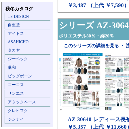
￥3,487 （上代 ￥7,590
秋冬カタログ
TS DESIGN
シリーズ AZ-3064
自重堂
アイトス
ポリエステル80％・綿20％
ASAHICHO
このシリーズの詳細を見る ・ 
タカヤ
ジーベック
桑和
ビッグボーン
コーコス
サンエス
アタックベース
クレヒフク
AZ-30640
レディース長
ジンナイ
￥5,357 （上代 ￥11,660