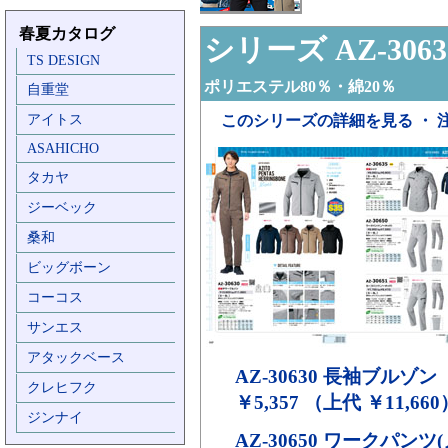
春夏カタログ
シリーズ AZ-3063
TS DESIGN
ポリエステル80％・綿20％
自重堂
アイトス
このシリーズの詳細を見る ・ 
ASAHICHO
タカヤ
ジーベック
桑和
ビッグボーン
コーコス
サンエス
アタックベース
AZ-30630
長袖ブルゾン
クレヒフク
￥5,357 （上代 ￥11,660
ジンナイ
AZ-30650
ワークパンツ(