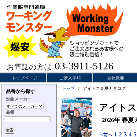
03-3911-5126
お電話の方は
トップページ
ご購入手順
会社概要
トップ
アイトス春夏カタログ
品番から探す
対象メーカー
アイトス／
品番
2026年 春
1
2
3
4
5
<前へ