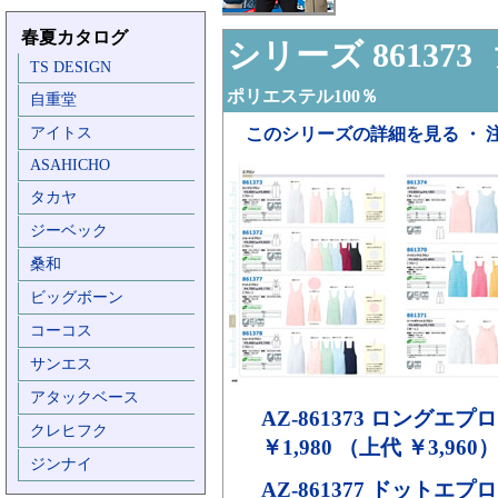
春夏カタログ
シリーズ 861373
ア
TS DESIGN
ポリエステル100％
自重堂
アイトス
このシリーズの詳細を見る ・ 
ASAHICHO
タカヤ
ジーベック
桑和
ビッグボーン
コーコス
サンエス
アタックベース
AZ-861373
ロングエプロ
クレヒフク
￥1,980 （上代 ￥3,960
ジンナイ
AZ-861377
ドットエプロ