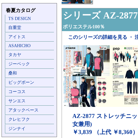
春夏カタログ
シリーズ AZ-2877
TS DESIGN
ポリエステル100％
自重堂
アイトス
このシリーズの詳細を見る ・ 
ASAHICHO
タカヤ
ジーベック
桑和
ビッグボーン
コーコス
サンエス
アタックベース
AZ-2877
ストレッチニッ
クレヒフク
女兼用)
ジンナイ
￥3,839 （上代 ￥8,360