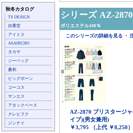
秋冬カタログ
シリーズ AZ-2870
TS DESIGN
ポリエステル100％
自重堂
アイトス
このシリーズの詳細を見る ・ 
ASAHICHO
タカヤ
ジーベック
桑和
ビッグボーン
コーコス
サンエス
アタックベース
AZ-2870
ブリスタージャケ
クレヒフク
イプ)(男女兼用)
ジンナイ
￥3,795 （上代 ￥8,250