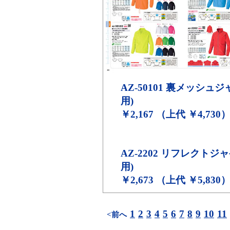
AZ-50101
裏メッシュジャ
用)
￥2,167 （上代 ￥4,730
AZ-2202
リフレクトジャ
用)
￥2,673 （上代 ￥5,830
1
2
3
4
5
6
7
8
9
10
11
<前へ