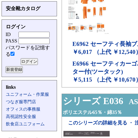
安全靴カタログ
ログイン
ID
PASS
E6962
セーフティ長袖ブ
パスワードを記憶す
￥6,017 （上代 ￥12,540
る
E6966
セーフティカーゴ
ター付(ツータック)
￥5,115 （上代 ￥10,670
links
ユニフォーム・作業服
シリーズ E036
AS
つなぎ服専門店
オフィスの事務服
ポリエステル65％・綿35％
高視認性安全服
このシリーズの詳細を見る ・ 
飲食店ユニフォーム