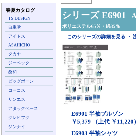
春夏カタログ
シリーズ E6901
A
TS DESIGN
ポリエステル65％・綿35％
自重堂
アイトス
このシリーズの詳細を見る ・ 
ASAHICHO
タカヤ
ジーベック
桑和
ビッグボーン
コーコス
サンエス
アタックベース
E6901
半袖ブルゾン
クレヒフク
￥5,379 （上代 ￥11,220
ジンナイ
E6903
半袖シャツ