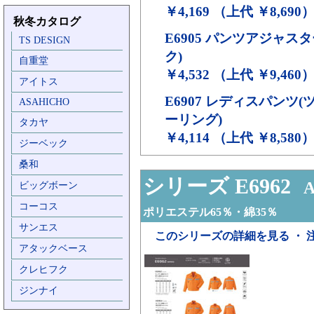
￥4,169 （上代 ￥8,690
秋冬カタログ
E6905
パンツアジャスタ
TS DESIGN
ク)
自重堂
￥4,532 （上代 ￥9,460
アイトス
E6907
レディスパンツ(
ASAHICHO
ーリング)
タカヤ
￥4,114 （上代 ￥8,580
ジーベック
桑和
シリーズ E6962
A
ビッグボーン
コーコス
ポリエステル65％・綿35％
サンエス
このシリーズの詳細を見る ・ 
アタックベース
クレヒフク
ジンナイ