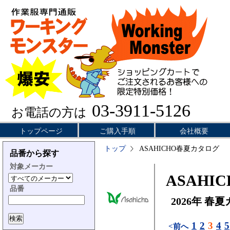
03-3911-5126
お電話の方は
トップページ
ご購入手順
会社概要
トップ
ASAHICHO春夏カタログ
品番から探す
対象メーカー
ASAHIC
品番
2026年 春
1
2
3
4
5
<前へ