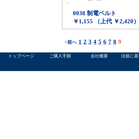
0038
制電ベルト
￥1,155 （上代 ￥2,420
1
2
3
4
5
6
7
8
9
<前へ
トップページ
ご購入手順
会社概要
法規に基