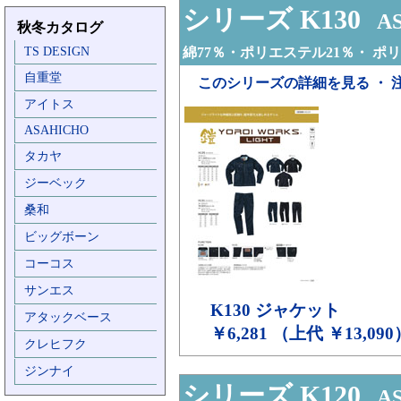
シリーズ K130
AS
秋冬カタログ
TS DESIGN
綿77％・ポリエステル21％・ ポ
自重堂
このシリーズの詳細を見る ・ 
アイトス
ASAHICHO
タカヤ
ジーベック
桑和
ビッグボーン
コーコス
サンエス
K130
ジャケット
アタックベース
￥6,281 （上代 ￥13,090
クレヒフク
ジンナイ
シリーズ K120
AS