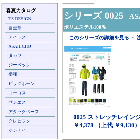
春夏カタログ
シリーズ 0025
ASA
TS DESIGN
ポリエステル100％
自重堂
アイトス
このシリーズの詳細を見る ・ 
ASAHICHO
タカヤ
ジーベック
桑和
ビッグボーン
コーコス
サンエス
アタックベース
0025
ストレッチレイン
クレヒフク
￥4,378 （上代 ￥9,130
ジンナイ