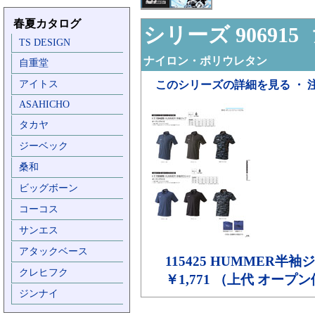
春夏カタログ
シリーズ 906915
ア
TS DESIGN
ナイロン・ポリウレタン
自重堂
アイトス
このシリーズの詳細を見る ・ 
ASAHICHO
タカヤ
ジーベック
桑和
ビッグボーン
コーコス
サンエス
アタックベース
115425
HUMMER半袖
クレヒフク
￥1,771 （上代 オープ
ジンナイ