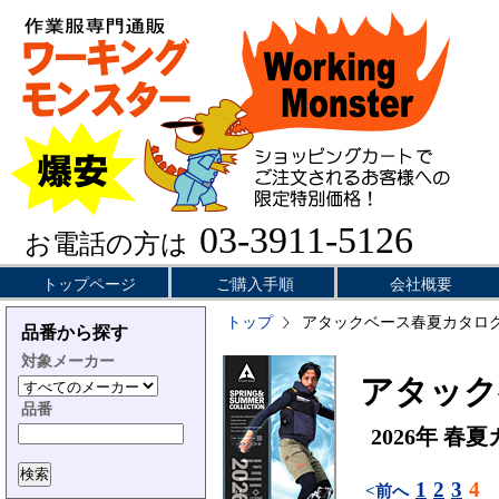
03-3911-5126
お電話の方は
トップページ
ご購入手順
会社概要
トップ
アタックベース春夏カタロ
品番から探す
対象メーカー
アタックベ
品番
2026年 春
1
2
3
4
<前へ