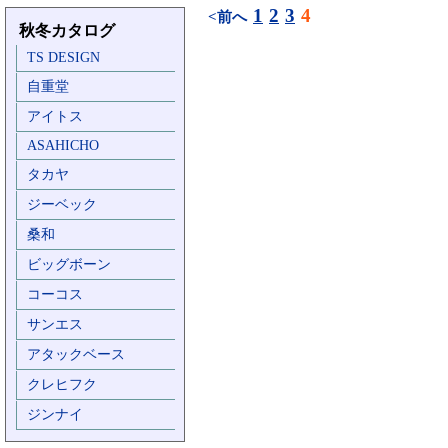
1
2
3
4
<前へ
秋冬カタログ
TS DESIGN
自重堂
アイトス
ASAHICHO
タカヤ
ジーベック
桑和
ビッグボーン
コーコス
サンエス
アタックベース
クレヒフク
ジンナイ