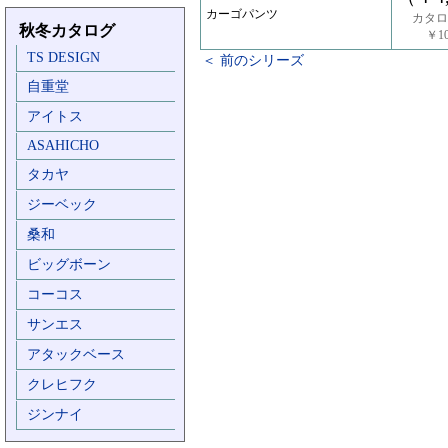
カーゴパンツ
カタロ
秋冬カタログ
￥10
TS DESIGN
＜ 前のシリーズ
自重堂
アイトス
ASAHICHO
タカヤ
ジーベック
桑和
ビッグボーン
コーコス
サンエス
アタックベース
クレヒフク
ジンナイ