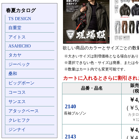
春夏カタログ
TS DESIGN
自重堂
アイトス
ASAHICHO
欲しい商品のカラーとサイズごとの数
タカヤ
※大きいサイズは割増価格となる場合があり
※選択できない色・サイズは廃番、または今
ジーベック
※数量はカート内でも変更可能です。
桑和
カートに入れるとさらに割引され
ビッグボーン
販売
品番・品名
（税
コーコス
￥4,
サンエス
2140
（￥5,
アタックベース
長袖ブルゾン
カタロ
￥12
クレヒフク
￥4,
ジンナイ
2143
（￥4,