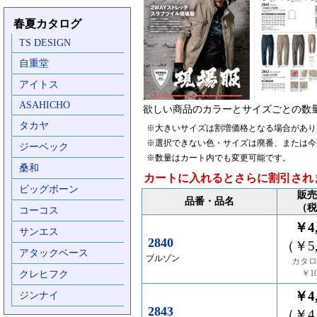
春夏カタログ
TS DESIGN
自重堂
アイトス
ASAHICHO
欲しい商品のカラーとサイズごとの数
タカヤ
※大きいサイズは割増価格となる場合があり
※選択できない色・サイズは廃番、または今
ジーベック
※数量はカート内でも変更可能です。
桑和
カートに入れるとさらに割引され
ビッグボーン
販売
品番・品名
（税
コーコス
￥4,
サンエス
2840
（￥5,
アタックベース
ブルゾン
カタロ
￥10
クレヒフク
￥4,
ジンナイ
2843
（￥4,