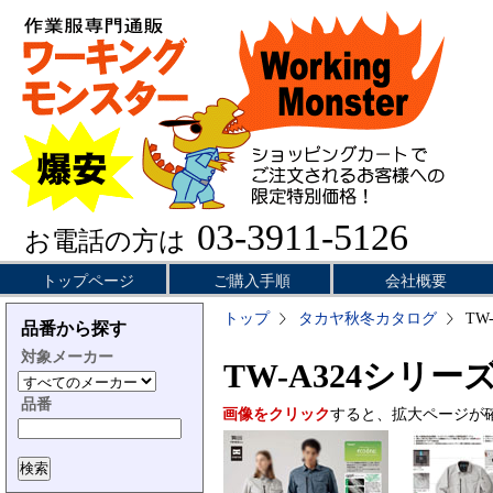
03-3911-5126
お電話の方は
トップページ
ご購入手順
会社概要
トップ
タカヤ秋冬カタログ
TW
品番から探す
対象メーカー
TW-A324シリー
品番
画像をクリック
すると、拡大ページが