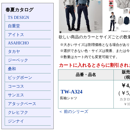
春夏カタログ
TS DESIGN
自重堂
アイトス
欲しい商品のカラーとサイズごとの数
ASAHICHO
※大きいサイズは割増価格となる場合があり
※選択できない色・サイズは廃番、または今
タカヤ
※数量はカート内でも変更可能です。
ジーベック
カートに入れるとさらに割引され
桑和
販売
品番・品名
（税
ビッグボーン
￥4,
コーコス
TW-A324
（￥5,
サンエス
長袖シャツ
カタロ
アタックベース
￥10
＜ 前のシリーズ
クレヒフク
ジンナイ