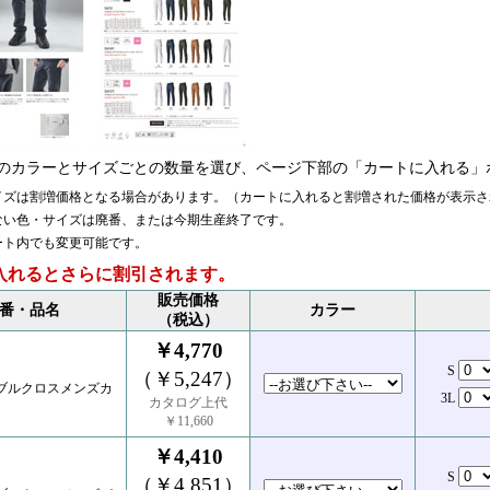
のカラーとサイズごとの数量を選び、ページ下部の「カートに入れる」
イズは割増価格となる場合があります。（カートに入れると割増された価格が表示さ
ない色・サイズは廃番、または今期生産終了です。
ート内でも変更可能です。
入れるとさらに割引されます。
販売価格
番・品名
カラー
（税込）
￥4,770
S
（￥5,247）
ダブルクロスメンズカ
3L
カタログ上代
￥11,660
￥4,410
S
（￥4,851）