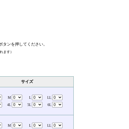
ボタンを押してください。
れます）
サイズ
M
L
LL
4L
5L
6L
M
L
LL