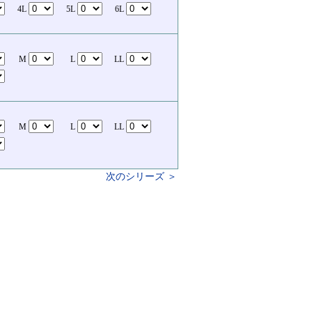
4L
5L
6L
M
L
LL
M
L
LL
次のシリーズ ＞