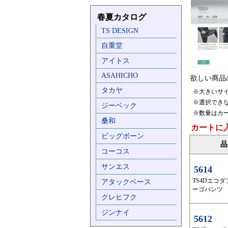
春夏カタログ
TS DESIGN
自重堂
アイトス
ASAHICHO
欲しい商品
タカヤ
※大きいサ
※選択でき
ジーベック
※数量はカ
桑和
カートに
ビッグボーン
品
コーコス
サンエス
5614
TS4Dエコ
アタックベース
ーゴパンツ
クレヒフク
ジンナイ
5612