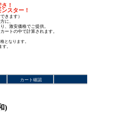
安さ！
モンスター！
もできます）
の方に、
限り、激安価格でご提供。
、カートの中で計算されます。
価格となります。
ます。
カート確認
和)