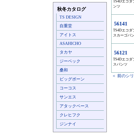
TS4Dエコ
ンツ
秋冬カタログ
TS DESIGN
56141
自重堂
TS4Dエコ
アイトス
スカーゴパ
ASAHICHO
56121
タカヤ
TS4Dエコ
ジーベック
スパンツ
桑和
＜ 前のシ
ビッグボーン
コーコス
サンエス
アタックベース
クレヒフク
ジンナイ