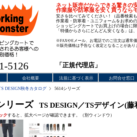
ネット販売だからできる驚きの
作業服や防寒服を安く買うなら
安さを比べてみてください！（品番検索
作業着・防寒着・ユニフォームをお求め
ショッピングカートでお買上げの場合に
「特価からさらにどんどん安くなる」は
※FAXやEメール、お電話でのご注文は通常
※販売価格は予告なく改定となることがあり
1-5126
「正規代理店」
会社概要
法規に基づく表示
お問合せ窓口
TS DESIGN秋冬カタログ
5614シリーズ
4シリーズ
TS DESIGN／TSデザイン(藤
ック
すると、拡大ページが確認できます。（別ウィンドウ）