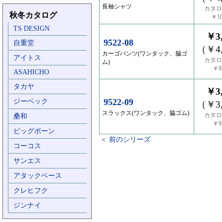
長袖シャツ
カタロ
秋冬カタログ
￥10
TS DESIGN
￥3,
9522-08
自重堂
（￥4,
カーゴパンツ(ワンタック、脇ゴ
アイトス
カタロ
ム)
￥9,
ASAHICHO
タカヤ
￥3,
9522-09
ジーベック
（￥3,
スラックス(ワンタック、脇ゴム)
カタロ
桑和
￥9,
ビッグボーン
＜ 前のシリーズ
コーコス
サンエス
アタックベース
クレヒフク
ジンナイ