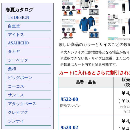
春夏カタログ
TS DESIGN
自重堂
アイトス
ASAHICHO
欲しい商品のカラーとサイズごとの数
タカヤ
※大きいサイズは割増価格となる場合があり
※選択できない色・サイズは廃番、または今
ジーベック
※数量はカート内でも変更可能です。
桑和
カートに入れるとさらに割引され
ビッグボーン
販売
品番・品名
（税
コーコス
￥4,
サンエス
9522-00
（￥5,
アタックベース
長袖ブルゾン
カタロ
￥11
クレヒフク
￥4,
ジンナイ
9528-02
（￥4,