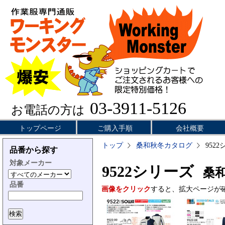
03-3911-5126
お電話の方は
トップページ
ご購入手順
会社概要
トップ
桑和秋冬カタログ
952
品番から探す
対象メーカー
9522シリーズ
桑和
品番
画像をクリック
すると、拡大ページが