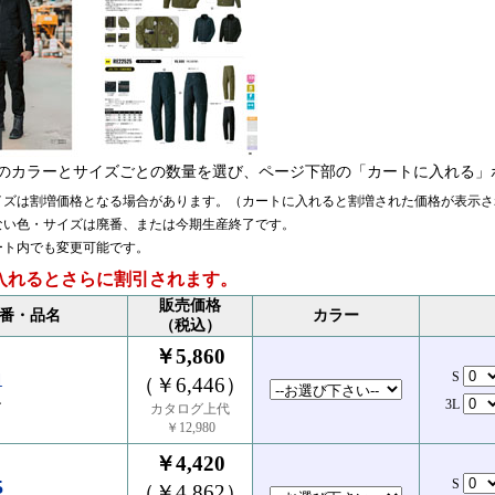
のカラーとサイズごとの数量を選び、ページ下部の「カートに入れる」
イズは割増価格となる場合があります。（カートに入れると割増された価格が表示さ
ない色・サイズは廃番、または今期生産終了です。
ート内でも変更可能です。
入れるとさらに割引されます。
販売価格
番・品名
カラー
（税込）
￥5,860
1
S
（￥6,446）
ン
3L
カタログ上代
￥12,980
￥4,420
5
S
（￥4,862）