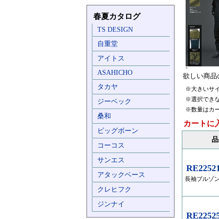
春夏カタログ
TS DESIGN
自重堂
アイトス
ASAHICHO
欲しい商品
タカヤ
※大きいサ
※選択でき
ジーベック
※数量はカ
桑和
カートに
ビッグボーン
品
コーコス
サンエス
RE2252
アタックベース
長袖ブルゾ
クレヒフク
ジンナイ
RE2252