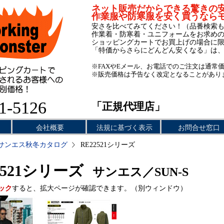
ネット販売だからできる驚きの
作業服や防寒服を安く買うなら
安さを比べてみてください！（品番検索
作業着・防寒着・ユニフォームをお求め
ショッピングカートでお買上げの場合に
「特価からさらにどんどん安くなる」は
※FAXやEメール、お電話でのご注文は通常
※販売価格は予告なく改定となることがあり
1-5126
「正規代理店」
会社概要
法規に基づく表示
お問合せ窓口
サンエス秋冬カタログ
RE22521シリーズ
2521シリーズ
サンエス／SUN-S
ック
すると、拡大ページが確認できます。（別ウィンドウ）