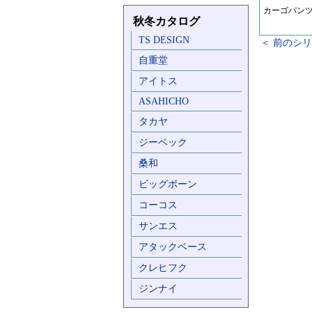
カーゴパン
秋冬カタログ
TS DESIGN
＜ 前のシ
自重堂
アイトス
ASAHICHO
タカヤ
ジーベック
桑和
ビッグボーン
コーコス
サンエス
アタックベース
クレヒフク
ジンナイ