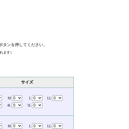
ボタンを押してください。
れます）
サイズ
M
L
LL
4L
5L
M
L
LL