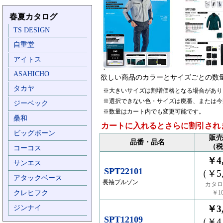
春夏カタログ
TS DESIGN
自重堂
アイトス
ASAHICHO
欲しい商品のカラーとサイズごとの数
タカヤ
※大きいサイズは割増価格となる場合があり
※選択できない色・サイズは廃番、または今
ジーベック
※数量はカート内でも変更可能です。
桑和
カートに入れるとさらに割引され
ビッグボーン
販売
品番・品名
（税
コーコス
￥4,
サンエス
SPT22101
（￥5,
アタックベース
長袖ブルゾン
カタロ
クレヒフク
￥10
￥3,
ジンナイ
SPT12109
（￥4,