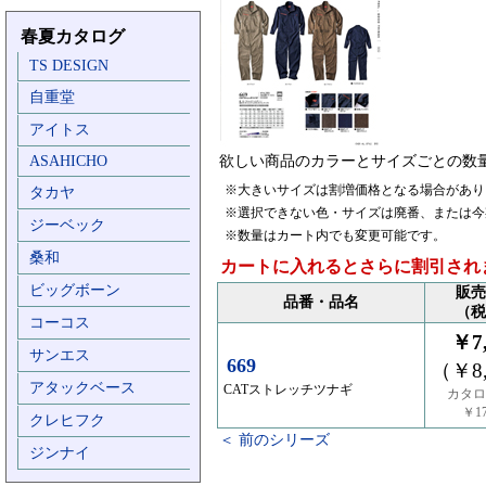
春夏カタログ
TS DESIGN
自重堂
アイトス
ASAHICHO
欲しい商品のカラーとサイズごとの数
※大きいサイズは割増価格となる場合があり
タカヤ
※選択できない色・サイズは廃番、または今
ジーベック
※数量はカート内でも変更可能です。
桑和
カートに入れるとさらに割引され
ビッグボーン
販売
品番・品名
（税
コーコス
￥7,
サンエス
669
（￥8,
アタックベース
CATストレッチツナギ
カタロ
￥17
クレヒフク
＜ 前のシリーズ
ジンナイ