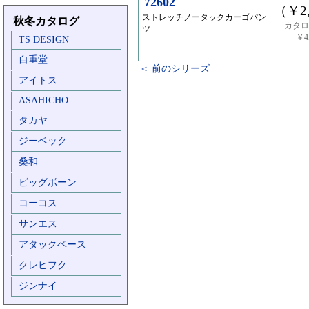
72602
（￥2,
ストレッチノータックカーゴパン
秋冬カタログ
カタロ
ツ
￥4,
TS DESIGN
自重堂
＜ 前のシリーズ
アイトス
ASAHICHO
タカヤ
ジーベック
桑和
ビッグボーン
コーコス
サンエス
アタックベース
クレヒフク
ジンナイ