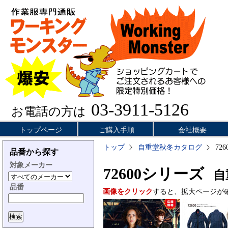
03-3911-5126
お電話の方は
トップページ
ご購入手順
会社概要
トップ
自重堂秋冬カタログ
72
品番から探す
対象メーカー
72600シリーズ
自
品番
画像をクリック
すると、拡大ページが