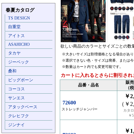
春夏カタログ
TS DESIGN
自重堂
アイトス
ASAHICHO
欲しい商品のカラーとサイズごとの数
タカヤ
※大きいサイズは割増価格となる場合があり
※選択できない色・サイズは廃番、または今
ジーベック
※数量はカート内でも変更可能です。
桑和
カートに入れるとさらに割引され
ビッグボーン
販売
品番・品名
（税
コーコス
￥2,
サンエス
72600
（￥2,
アタックベース
ストレッチジャンパー
カタロ
￥5,
クレヒフク
ジンナイ
￥1,