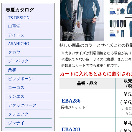
春夏カタログ
TS DESIGN
自重堂
アイトス
ASAHICHO
欲しい商品のカラーとサイズごとの数
タカヤ
※大きいサイズは割増価格となる場合があり
※選択できない色・サイズは廃番、または今
ジーベック
※数量はカート内でも変更可能です。
桑和
カートに入れるとさらに割引され
ビッグボーン
販売
品番・品名
（税
コーコス
￥5,
サンエス
EBA286
（￥6,
アタックベース
長袖ジャケット
カタロ
￥13
クレヒフク
￥4,
ジンナイ
EBA283
（￥5,