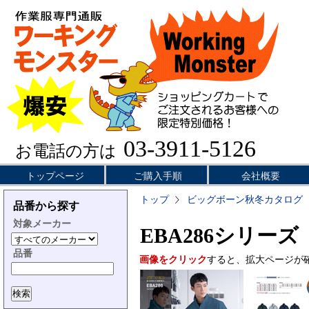
03-3911-5126
お電話の方は
トップページ
ご購入手順
会社概要
トップ
ビッグボーン秋冬カタログ
品番から探す
対象メーカー
EBA286シリーズ
品番
画像をクリック
すると、拡大ページが