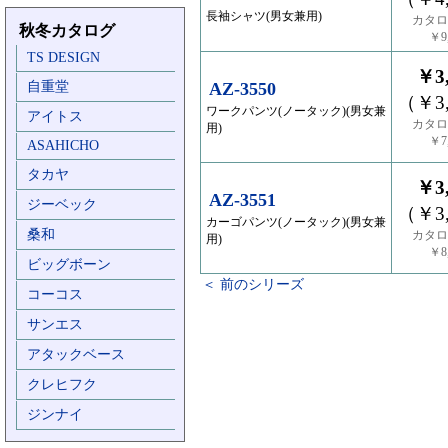
長袖シャツ(男女兼用)
カタロ
秋冬カタログ
￥9,
TS DESIGN
￥3,
自重堂
AZ-3550
（￥3,
ワークパンツ(ノータック)(男女兼
アイトス
カタロ
用)
￥7,
ASAHICHO
タカヤ
￥3,
AZ-3551
ジーベック
（￥3,
カーゴパンツ(ノータック)(男女兼
桑和
カタロ
用)
￥8,
ビッグボーン
＜ 前のシリーズ
コーコス
サンエス
アタックベース
クレヒフク
ジンナイ