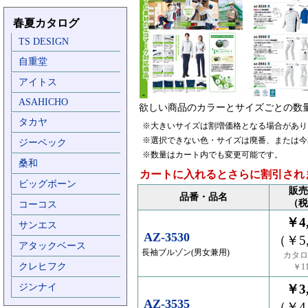
春夏カタログ
TS DESIGN
自重堂
アイトス
ASAHICHO
欲しい商品のカラーとサイズごとの数
タカヤ
※大きいサイズは割増価格となる場合があり
※選択できない色・サイズは廃番、または今
ジーベック
※数量はカート内でも変更可能です。
桑和
カートに入れるとさらに割引され
ビッグボーン
販売
品番・品名
（税
コーコス
￥4,
サンエス
AZ-3530
（￥5,
アタックベース
長袖ブルゾン(男女兼用)
カタロ
クレヒフク
￥11
ジンナイ
￥3,
AZ-3535
（￥4,