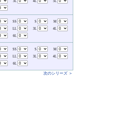
3L
4L
5L
SS
S
M
LL
3L
4L
6L
SS
S
M
LL
3L
4L
6L
次のシリーズ ＞