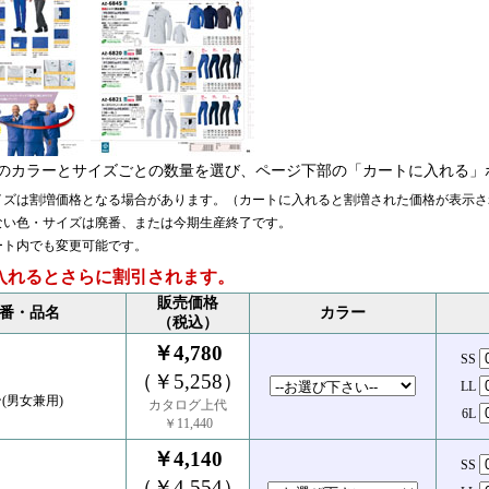
のカラーとサイズごとの数量を選び、ページ下部の「カートに入れる」
イズは割増価格となる場合があります。（カートに入れると割増された価格が表示さ
ない色・サイズは廃番、または今期生産終了です。
ート内でも変更可能です。
入れるとさらに割引されます。
販売価格
番・品名
カラー
（税込）
￥4,780
SS
（￥5,258）
LL
(男女兼用)
カタログ上代
6L
￥11,440
￥4,140
SS
（￥4,554）