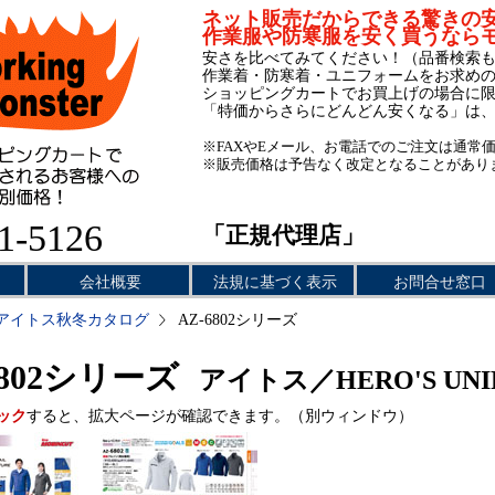
ネット販売だからできる驚きの
作業服や防寒服を安く買うなら
安さを比べてみてください！（品番検索
作業着・防寒着・ユニフォームをお求め
ショッピングカートでお買上げの場合に
「特価からさらにどんどん安くなる」は
※FAXやEメール、お電話でのご注文は通常
※販売価格は予告なく改定となることがあり
1-5126
「正規代理店」
会社概要
法規に基づく表示
お問合せ窓口
アイトス秋冬カタログ
AZ-6802シリーズ
6802シリーズ
アイトス／HERO'S UN
ック
すると、拡大ページが確認できます。（別ウィンドウ）