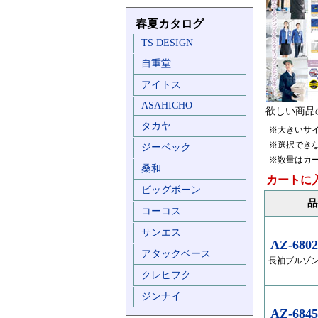
春夏カタログ
TS DESIGN
自重堂
アイトス
ASAHICHO
欲しい商品
タカヤ
※大きいサ
※選択でき
ジーベック
※数量はカ
桑和
カートに
ビッグボーン
品
コーコス
サンエス
AZ-6802
アタックベース
長袖ブルゾン
クレヒフク
ジンナイ
AZ-6845