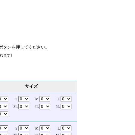
ボタンを押してください。
れます）
サイズ
S
M
L
3L
4L
5L
S
M
L