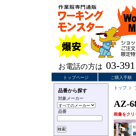
03-391
お電話の方は
トップページ
ご購入手順
トップ
品番から探す
対象メーカー
AZ-
品番
画像をクリ