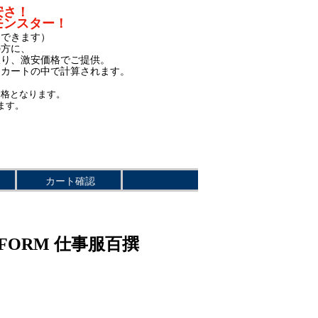
安さ！
モンスター！
もできます）
の方に、
限り、激安価格でご提供。
、カートの中で計算されます。
価格となります。
ます。
カート確認
IFORM 仕事服百撰