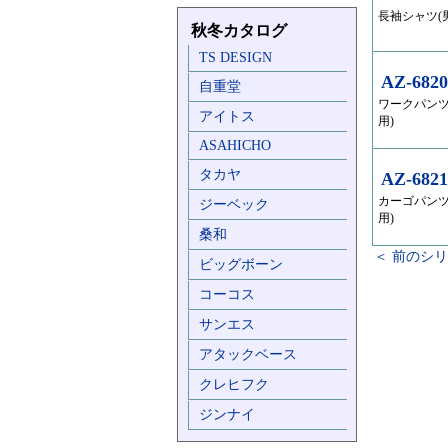
長袖シャツ(
秋冬カタログ
TS DESIGN
AZ-6820
自重堂
ワークパンツ
アイトス
用)
ASAHICHO
タカヤ
AZ-6821
カーゴパンツ
ジーベック
用)
桑和
＜ 前のシ
ビッグボーン
コーコス
サンエス
アタックベース
クレヒフク
ジンナイ