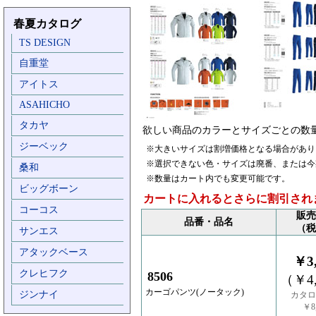
春夏カタログ
TS DESIGN
自重堂
アイトス
ASAHICHO
タカヤ
欲しい商品のカラーとサイズごとの数
ジーベック
※大きいサイズは割増価格となる場合があり
※選択できない色・サイズは廃番、または今
桑和
※数量はカート内でも変更可能です。
ビッグボーン
カートに入れるとさらに割引され
コーコス
販売
品番・品名
（税
サンエス
アタックベース
￥3,
クレヒフク
8506
（￥4,
カーゴパンツ(ノータック)
ジンナイ
カタロ
￥8,