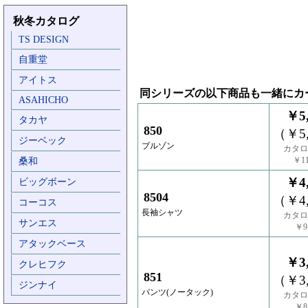
秋冬カタログ
TS DESIGN
自重堂
アイトス
同シリーズの以下商品も一緒にカ
ASAHICHO
￥5,
タカヤ
850
（￥5,
ジーベック
ブルゾン
カタロ
￥11
桑和
￥4,
ビッグボーン
8504
（￥4,
コーコス
長袖シャツ
カタロ
サンエス
￥9,
アタックベース
￥3,
クレヒフク
851
（￥3,
ジンナイ
パンツ(ノータック)
カタロ
￥8,