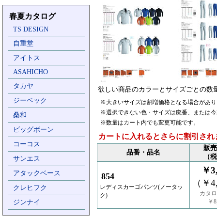
春夏カタログ
TS DESIGN
自重堂
アイトス
ASAHICHO
タカヤ
欲しい商品のカラーとサイズごとの数
ジーベック
※大きいサイズは割増価格となる場合があり
※選択できない色・サイズは廃番、または今
桑和
※数量はカート内でも変更可能です。
ビッグボーン
カートに入れるとさらに割引され
コーコス
販売
品番・品名
（税
サンエス
￥3,
アタックベース
854
（￥4,
レディスカーゴパンツ(ノータッ
クレヒフク
カタロ
ク)
￥8,
ジンナイ