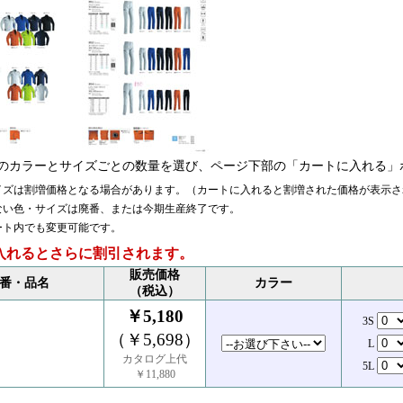
のカラーとサイズごとの数量を選び、ページ下部の「カートに入れる」
イズは割増価格となる場合があります。（カートに入れると割増された価格が表示さ
ない色・サイズは廃番、または今期生産終了です。
ート内でも変更可能です。
入れるとさらに割引されます。
販売価格
番・品名
カラー
（税込）
￥5,180
3S
（￥5,698）
L
カタログ上代
5L
￥11,880