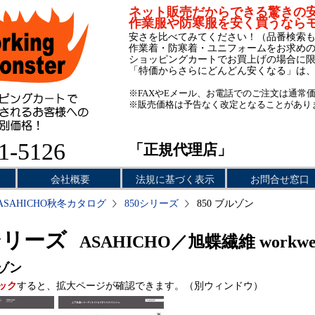
ネット販売だからできる驚きの
作業服や防寒服を安く買うなら
安さを比べてみてください！（品番検索
作業着・防寒着・ユニフォームをお求め
ショッピングカートでお買上げの場合に
「特価からさらにどんどん安くなる」は
※FAXやEメール、お電話でのご注文は通常
※販売価格は予告なく改定となることがあり
1-5126
「正規代理店」
会社概要
法規に基づく表示
お問合せ窓口
ASAHICHO秋冬カタログ
850シリーズ
850 ブルゾン
シリーズ
ASAHICHO／旭蝶繊維 workwe
ゾン
ック
すると、拡大ページが確認できます。（別ウィンドウ）