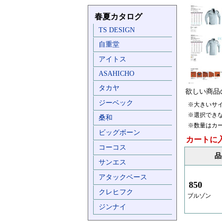
春夏カタログ
TS DESIGN
自重堂
アイトス
ASAHICHO
タカヤ
欲しい商品
ジーベック
※大きいサ
※選択でき
桑和
※数量はカ
ビッグボーン
カートに
コーコス
品
サンエス
アタックベース
850
クレヒフク
ブルゾン
ジンナイ