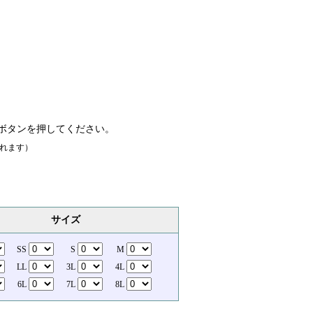
ボタンを押してください。
れます）
サイズ
SS
S
M
LL
3L
4L
6L
7L
8L