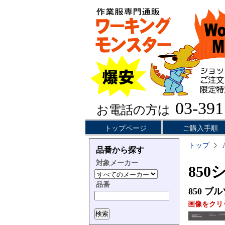
03-391
お電話の方は
トップページ
ご購入手順
トップ
品番から探す
対象メーカー
850
品番
850
ブル
画像をクリ