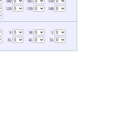
100
105
110
120
130
140
S
M
L
3L
4L
5L