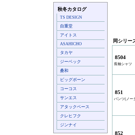
秋冬カタログ
TS DESIGN
自重堂
アイトス
同シリー
ASAHICHO
タカヤ
8504
ジーベック
長袖シャツ
桑和
ビッグボーン
コーコス
851
サンエス
パンツ(ノー
アタックベース
クレヒフク
ジンナイ
852