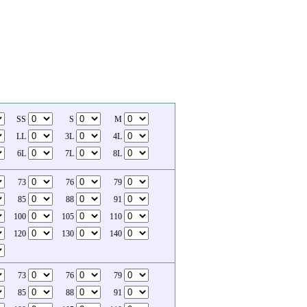
SS
S
M
LL
3L
4L
6L
7L
8L
73
76
79
85
88
91
100
105
110
120
130
140
73
76
79
85
88
91