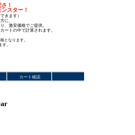
安さ！
モンスター！
もできます）
の方に、
限り、激安価格でご提供。
、カートの中で計算されます。
価格となります。
ます。
カート確認
ar