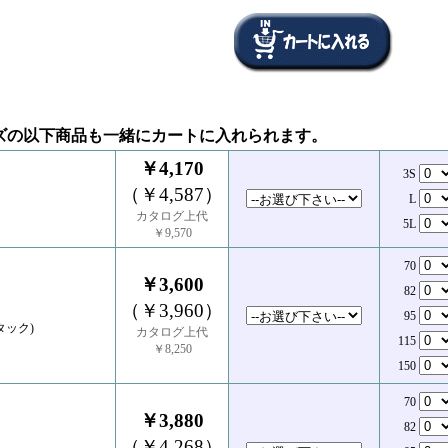
ズの以下商品も一緒にカートに入れられます。
￥4,170
3S
（￥4,587）
L
カタログ上代
5L
￥9,570
70
￥3,600
82
（￥3,960）
95
タック)
カタログ上代
115
￥8,250
150
70
￥3,880
82
（￥4,268）