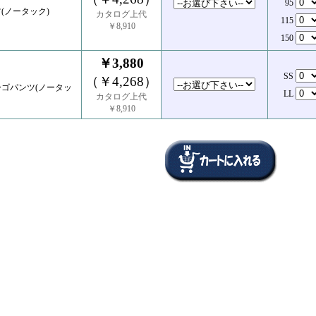
95
(ノータック)
カタログ上代
115
￥8,910
150
￥3,880
SS
（￥4,268）
ゴパンツ(ノータッ
LL
カタログ上代
￥8,910