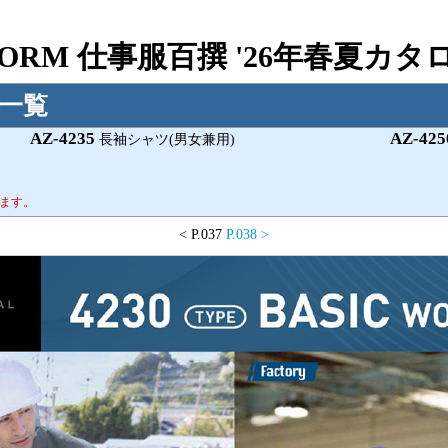
IFORM 仕事服百撰 '26年春夏カ
ム一覧
AZ-4235
AZ-425
長袖シャツ(男女兼用)
ます。
< P.037
P.038
>