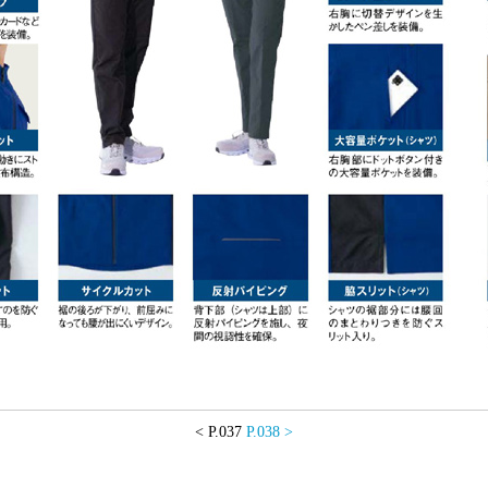
< P.037
P.038
>