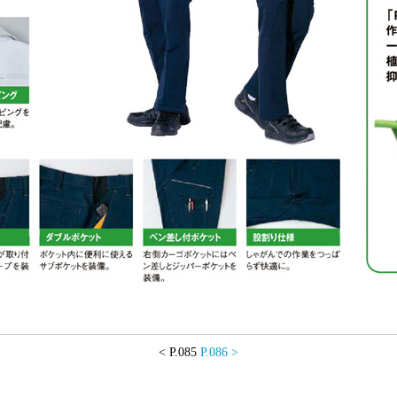
< P.085
P.086
>