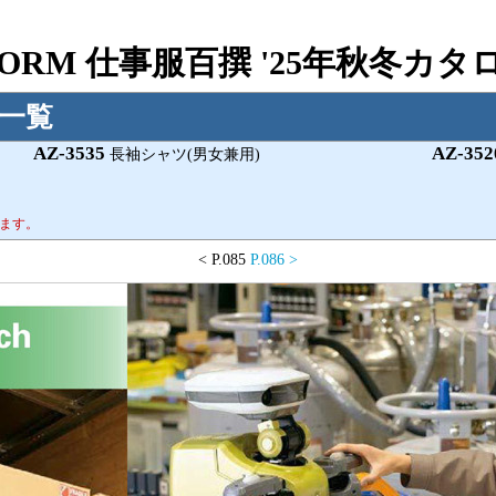
IFORM 仕事服百撰 '25年秋冬カ
ム一覧
AZ-3535
AZ-352
長袖シャツ(男女兼用)
ます。
< P.085
P.086
>