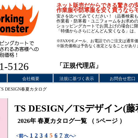
ネット販売だからできる驚きの
作業服や防寒服を安く買うなら
安さを比べてみてください！（品番検索
作業着・防寒着・ユニフォームをお求め
ショッピングカートでお買上げの場合に
「特価からさらにどんどん安くなる」は
※FAXやEメール、お電話でのご注文は通常
※販売価格は予告なく改定となることがあり
1-5126
「正規代理店」
会社概要
法規に基づく表示
お問合せ窓口
TS DESIGN春夏カタログ
TS DESIGN／TSデザイン(藤
2026年 春夏カタログ一覧 （ 5ページ ）
1
2
3
4
5
6
7
<前へ
次へ>