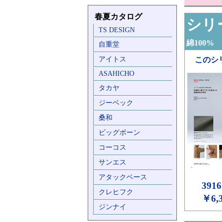
春夏カタログ
シリー
TS DESIGN
綿100%
自重堂
アイトス
このシ
ASAHICHO
タカヤ
ジーベック
桑和
ビッグボーン
コーコス
サンエス
アタックベース
3916
クレヒフク
￥6,
ジンナイ