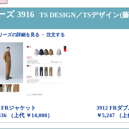
ズ 3916
TS DESIGN／TSデザイン(藤
リーズの詳細を見る ・ 注文する
FRジャケット
3912
FRダ
336 （上代 ￥14,080）
￥5,247 （上