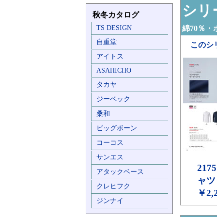
シリー
秋冬カタログ
TS DESIGN
綿70％・
自重堂
このシ
アイトス
ASAHICHO
タカヤ
ジーベック
桑和
ビッグボーン
コーコス
サンエス
2175
アタックベース
ャツ
クレヒフク
￥2,
ジンナイ