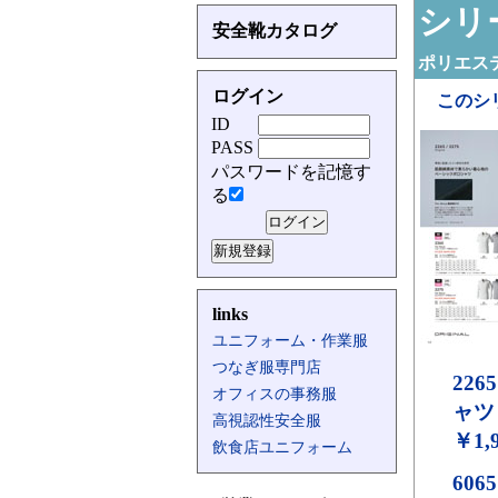
シリー
安全靴カタログ
ポリエステ
ログイン
このシ
ID
PASS
パスワードを記憶す
る
links
ユニフォーム・作業服
つなぎ服専門店
2265
オフィスの事務服
ャツ
高視認性安全服
￥1,
飲食店ユニフォーム
6065