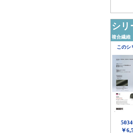
シリー
複合繊維（
このシ
5034
￥6,