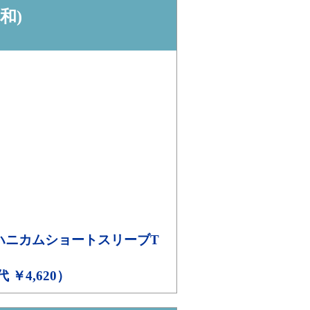
和)
ハニカムショートスリーブT
代 ￥4,620）