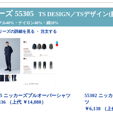
ズ 55305
TS DESIGN／TSデザイン(
ル40%・ナイロン40%・綿20%
リーズの詳細を見る ・ 注文する
5
ニッカーズプルオーバーシャツ
55302
ニッカ
336 （上代 ￥14,080）
ツ
￥6,138 （上