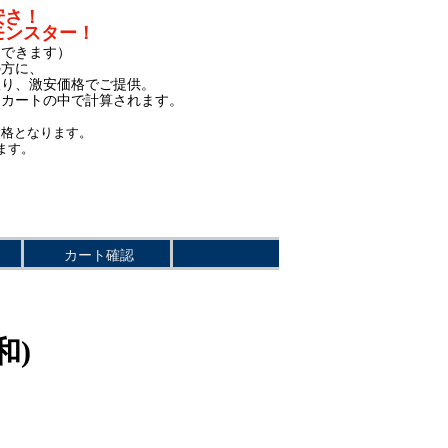
安さ！
モンスター！
もできます）
の方に、
限り、激安価格でご提供。
、カートの中で計算されます。
価格となります。
ます。
カート確認
和)