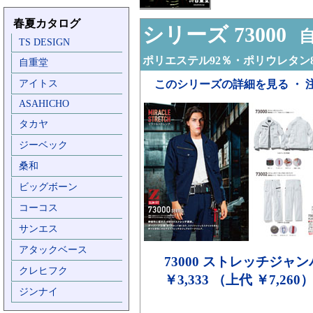
春夏カタログ
シリーズ 73000
自
TS DESIGN
ポリエステル92％・ポリウレタン
自重堂
アイトス
このシリーズの詳細を見る ・ 
ASAHICHO
タカヤ
ジーベック
桑和
ビッグボーン
コーコス
サンエス
アタックベース
73000
ストレッチジャン
クレヒフク
￥3,333 （上代 ￥7,260
ジンナイ