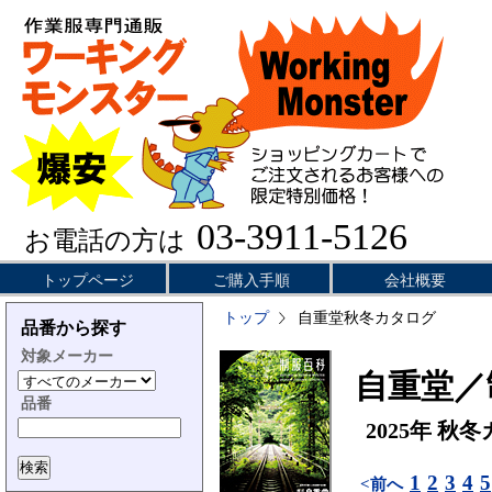
03-3911-5126
お電話の方は
トップページ
ご購入手順
会社概要
トップ
自重堂秋冬カタログ
品番から探す
対象メーカー
自重堂／
品番
2025年 秋
1
2
3
4
5
<前へ