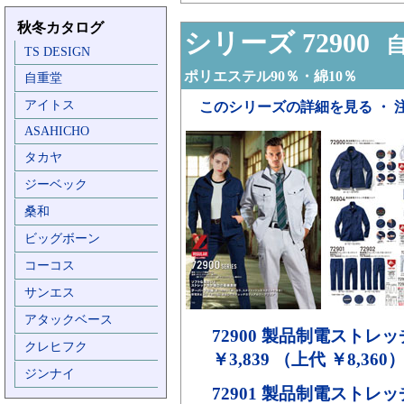
秋冬カタログ
シリーズ 72900
自
TS DESIGN
ポリエステル90％・綿10％
自重堂
アイトス
このシリーズの詳細を見る ・ 
ASAHICHO
タカヤ
ジーベック
桑和
ビッグボーン
コーコス
サンエス
アタックベース
72900
製品制電ストレッ
クレヒフク
￥3,839 （上代 ￥8,360
ジンナイ
72901
製品制電ストレッ