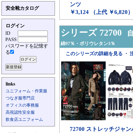
ンツ
安全靴カタログ
￥3,124 （上代 ￥6,820
ログイン
シリーズ 72700
自
ID
PASS
綿97％・ポリウレタン3％
パスワードを記憶す
る
このシリーズの詳細を見る ・ 
links
ユニフォーム・作業服
つなぎ服専門店
オフィスの事務服
高視認性安全服
飲食店ユニフォーム
72700
ストレッチジャン