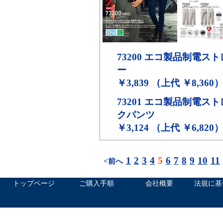
73200
エコ製品制電スト
ー
￥3,839 （上代 ￥8,360
73201
エコ製品制電スト
クパンツ
￥3,124 （上代 ￥6,820
1
2
3
4
5
6
7
8
9
10
11
<前へ
トップページ
ご購入手順
会社概要
法規に基