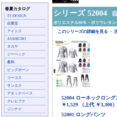
春夏カタログ
シリーズ 52004
自
TS DESIGN
ポリエステル90％・ポリウレタン1
自重堂
アイトス
このシリーズの詳細を見る ・ 
ASAHICHO
タカヤ
ジーベック
桑和
ビッグボーン
コーコス
サンエス
アタックベース
52004
ローネックロング
クレヒフク
￥1,529 （上代 ￥3,300
ジンナイ
52001
ロングパンツ