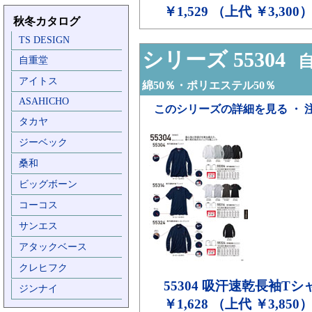
￥1,529 （上代 ￥3,300
秋冬カタログ
TS DESIGN
シリーズ 55304
自
自重堂
アイトス
綿50％・ポリエステル50％
ASAHICHO
このシリーズの詳細を見る ・ 
タカヤ
ジーベック
桑和
ビッグボーン
コーコス
サンエス
アタックベース
クレヒフク
55304
吸汗速乾長袖Tシ
ジンナイ
￥1,628 （上代 ￥3,850