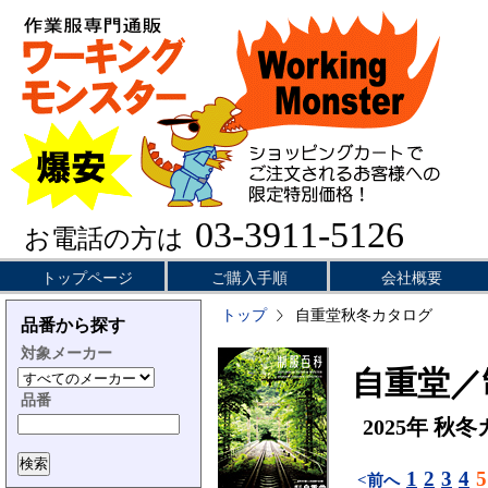
03-3911-5126
お電話の方は
トップページ
ご購入手順
会社概要
トップ
自重堂秋冬カタログ
品番から探す
対象メーカー
自重堂／
品番
2025年 秋
1
2
3
4
5
<前へ