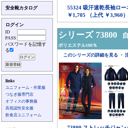
55324
吸汗速乾長袖ロー
安全靴カタログ
￥1,705 （上代 ￥3,960
ログイン
ID
シリーズ 73800
自
PASS
パスワードを記憶す
ポリエステル100％
る
このシリーズの詳細を見る ・ 
links
ユニフォーム・作業服
つなぎ服専門店
オフィスの事務服
高視認性安全服
飲食店ユニフォーム
73800
ストレッチジャン