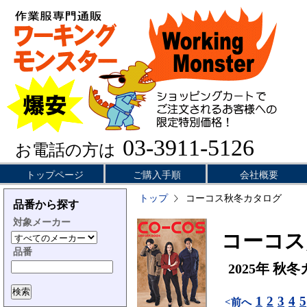
03-3911-5126
お電話の方は
トップページ
ご購入手順
会社概要
トップ
コーコス秋冬カタログ
品番から探す
対象メーカー
コーコス／
品番
2025年 秋
1
2
3
4
5
<前へ