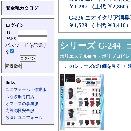
￥1,287 （上代 ￥2,860
安全靴カタログ
G-236
ニオイクリア消臭
￥1,529 （上代 ￥3,410
ログイン
ID
PASS
シリーズ G-244
コ
パスワードを記憶す
る
ポリエステル68％・ポリプロピレ
このシリーズの詳細を見る ・ 
links
ユニフォーム・作業服
つなぎ服専門店
オフィスの事務服
高視認性安全服
飲食店ユニフォーム