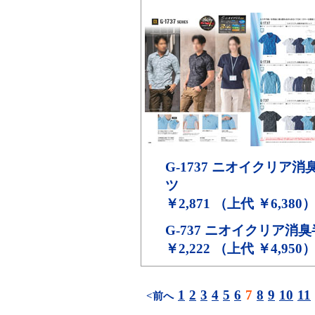
G-1737
ニオイクリア消
ツ
￥2,871 （上代 ￥6,380
G-737
ニオイクリア消臭
￥2,222 （上代 ￥4,950
1
2
3
4
5
6
7
8
9
10
11
<前へ