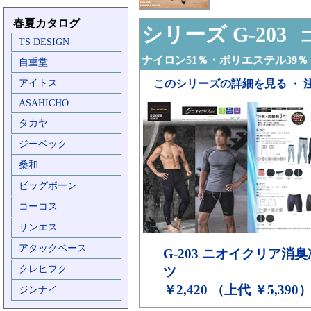
春夏カタログ
シリーズ G-203
コ
TS DESIGN
ナイロン51％・ポリエステル39％
自重堂
アイトス
このシリーズの詳細を見る ・ 
ASAHICHO
タカヤ
ジーベック
桑和
ビッグボーン
コーコス
サンエス
アタックベース
G-203
ニオイクリア消臭
クレヒフク
ツ
￥2,420 （上代 ￥5,390
ジンナイ