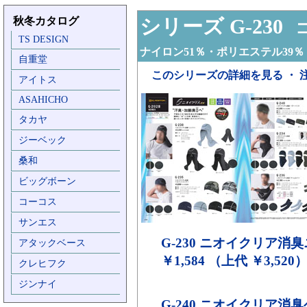
秋冬カタログ
シリーズ G-230
コ
TS DESIGN
ナイロン51％・ポリエステル39％
自重堂
このシリーズの詳細を見る ・ 
アイトス
ASAHICHO
タカヤ
ジーベック
桑和
ビッグボーン
コーコス
サンエス
G-230
ニオイクリア消臭
アタックベース
￥1,584 （上代 ￥3,520
クレヒフク
ジンナイ
G-240
ニオイクリア消臭