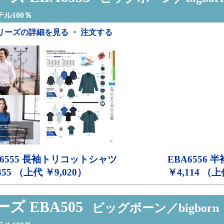
ル100％
リーズの詳細を見る ・ 注文する
6555
長袖トリコットシャツ
EBA6556
半
455 （上代 ￥9,020）
￥4,114 （上
ズ EBA505
ビッグボーン／bigborn