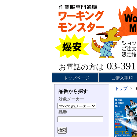
03-391
お電話の方は
トップページ
ご購入手順
トップ
品番から探す
対象メーカー
品番