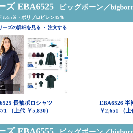
ズ EBA6525
ビッグボーン／bigbor
ル55％・ポリプロピレン45％
リーズの詳細を見る ・ 注文する
6525
長袖ポロシャツ
EBA6526
半
871 （上代 ￥5,830）
￥2,651 （上
ズ EBA6555
ビッグボーン／bigbor