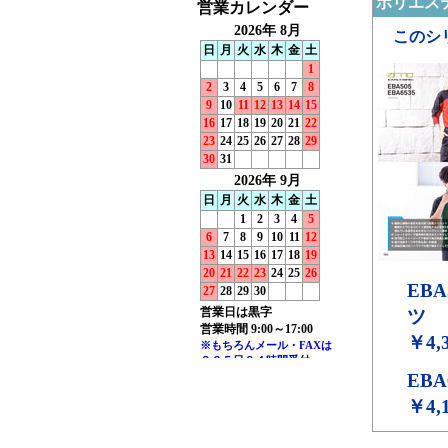
ポリエステ
このシ
EBA
ツ
￥4,
EBA
￥4,