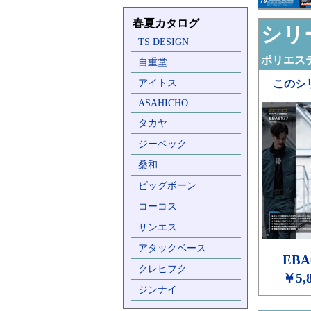
春夏カタログ
シリー
TS DESIGN
ポリエステ
自重堂
アイトス
このシ
ASAHICHO
タカヤ
ジーベック
桑和
ビッグボーン
コーコス
サンエス
アタックベース
EBA
クレヒフク
￥5,
ジンナイ