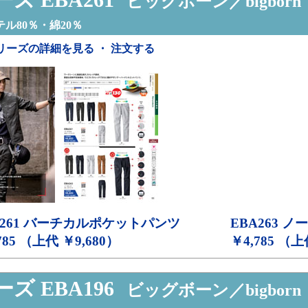
ビッグボーン／bigborn
ル80％・綿20％
リーズの詳細を見る ・ 注文する
261
バーチカルポケットパンツ
EBA263
ノー
785 （上代 ￥9,680）
￥4,785 （上
ズ EBA196
ビッグボーン／bigborn