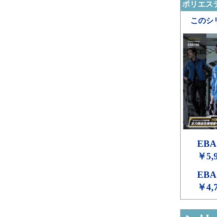
ポリエステ
このシ
EBA
￥5,
EBA
￥4,