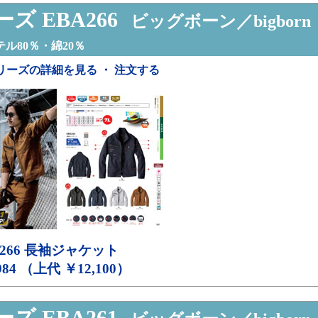
ズ EBA266
ビッグボーン／bigborn
ル80％・綿20％
リーズの詳細を見る ・ 注文する
266
長袖ジャケット
984 （上代 ￥12,100）
ズ EBA261