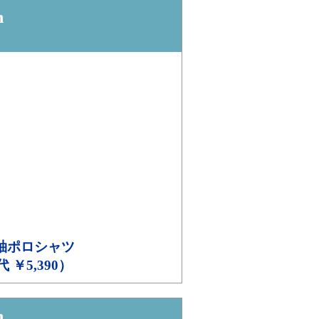
n
袖ポロシャツ
代 ￥5,390）
n