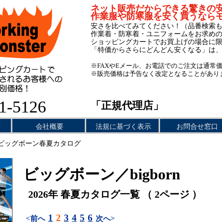
ネット販売だからできる驚きの
作業服や防寒服を安く買うなら
安さを比べてみてください！（品番検索
作業着・防寒着・ユニフォームをお求め
ショッピングカートでお買上げの場合に
「特価からさらにどんどん安くなる」は
※FAXやEメール、お電話でのご注文は通常
※販売価格は予告なく改定となることがあり
1-5126
「正規代理店」
会社概要
法規に基づく表示
お問合せ窓口
ビッグボーン春夏カタログ
ビッグボーン／bigborn
2026年 春夏カタログ一覧 （ 2ページ ）
1
2
3
4
5
6
<前へ
次へ>