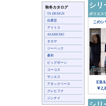
シリー
秋冬カタログ
TS DESIGN
ポリエステ
自重堂
このシ
アイトス
ASAHICHO
タカヤ
ジーベック
桑和
ビッグボーン
コーコス
サンエス
EBA
アタックベース
￥2,
クレヒフク
ジンナイ
シリー