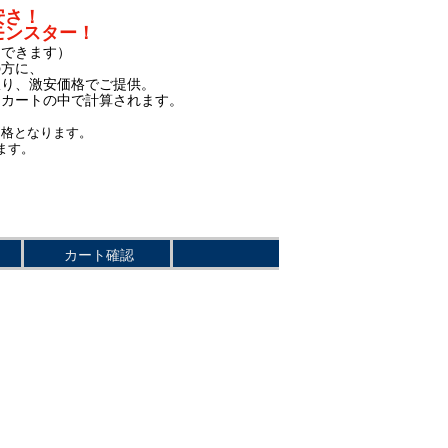
安さ！
モンスター！
もできます）
の方に、
限り、激安価格でご提供。
、カートの中で計算されます。
価格となります。
ます。
カート確認