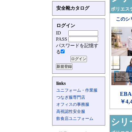
安全靴カタログ
ポリエステ
このシ
ログイン
ID
PASS
パスワードを記憶す
る
links
ユニフォーム・作業服
EBA
つなぎ服専門店
￥4,
オフィスの事務服
高視認性安全服
飲食店ユニフォーム
シリー