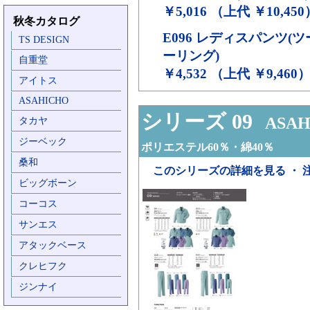
￥5,016 （上代 ￥10,450
秋冬カタログ
E096
レディスパンツ(ツ
TS DESIGN
ーリング)
自重堂
￥4,532 （上代 ￥9,460
アイトス
ASAHICHO
シリーズ 09
ASAH
タカヤ
ジーベック
ポリエステル60％・綿40％
桑和
このシリーズの詳細を見る ・ 
ビッグボーン
コーコス
サンエス
アタックベース
クレヒフク
ジンナイ