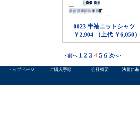
0023
半袖ニットシャツ
￥2,904 （上代 ￥6,050
1
2
3
4
5
6
<前へ
次へ>
トップページ
ご購入手順
会社概要
法規に基