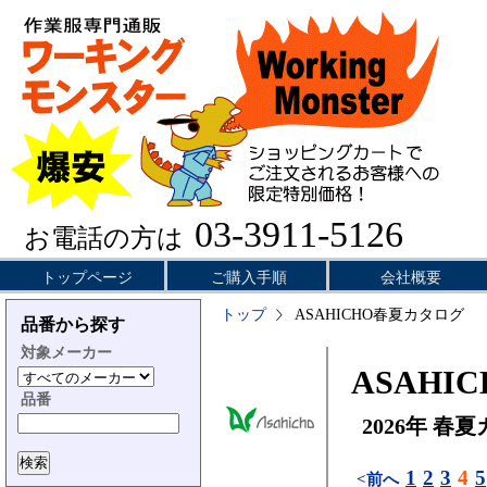
03-3911-5126
お電話の方は
トップページ
ご購入手順
会社概要
トップ
ASAHICHO春夏カタログ
品番から探す
対象メーカー
ASAHIC
品番
2026年 春
1
2
3
4
5
<前へ