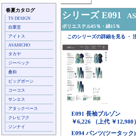
春夏カタログ
シリーズ E091
AS
TS DESIGN
ポリエステル85％・綿15％
自重堂
アイトス
このシリーズの詳細を見る ・ 
ASAHICHO
タカヤ
ジーベック
桑和
ビッグボーン
コーコス
サンエス
アタックベース
E091
長袖ブルゾン
クレヒフク
￥6,226 （上代 ￥12,980
ジンナイ
E094
パンツ(ツータック)