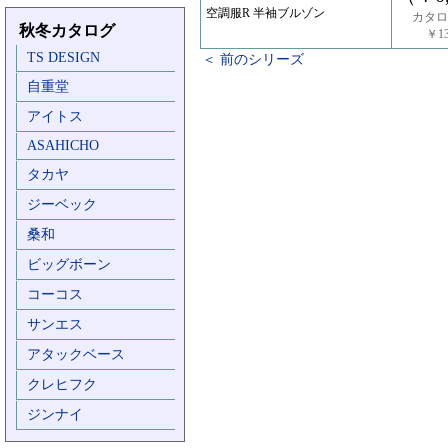
空調服R 半袖ブルゾン
カタロ
秋冬カタログ
￥13
TS DESIGN
＜ 前のシリーズ
自重堂
アイトス
ASAHICHO
タカヤ
ジーベック
桑和
ビッグボーン
コーコス
サンエス
アタックベース
クレヒフク
ジンナイ