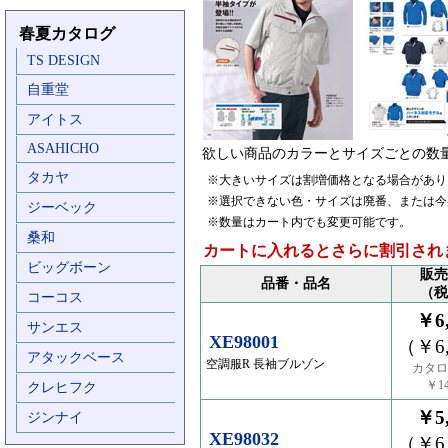
春夏カタログ
TS DESIGN
自重堂
アイトス
ASAHICHO
欲しい商品のカラーとサイズごとの数
タカヤ
※大きいサイズは割増価格となる場合があり
※選択できない色・サイズは廃番、または今
ジーベック
※数量はカート内でも変更可能です。
桑和
カートに入れるとさらに割引され
ビッグボーン
販売
品番・品名
（税
コーコス
￥6,
サンエス
XE98001
（￥6,
アタックベース
空調服R 長袖ブルゾン
カタロ
￥14
クレヒフク
￥5,
ジンナイ
XE98032
（￥6,