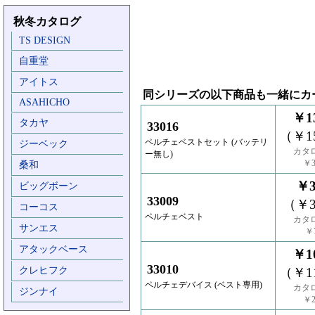
秋冬カタログ
TS DESIGN
自重堂
アイトス
同シリーズの以下商品も一緒にカ
ASAHICHO
￥13
タカヤ
33016
（￥15
ペルチェベストセット (バッテリ
ジーベック
カタ
ー無し)
￥3
桑和
￥3
ビッグボーン
33009
（￥3
コーコス
ペルチェベスト
カタ
サンエス
￥7
アタックベース
￥10
33010
クレヒフク
（￥11
ペルチェデバイス (ベスト専用)
カタ
ジンナイ
￥2