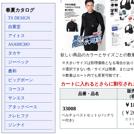
春夏カタログ
TS DESIGN
自重堂
アイトス
ASAHICHO
タカヤ
欲しい商品のカラーとサイズごとの数
ジーベック
※大きいサイズは割増価格となる場合があり
※選択できない色・サイズは廃番、または今
桑和
※数量はカート内でも変更可能です。
ビッグボーン
カートに入れるとさらに割引され
コーコス
販
品番・品名
（
サンエス
￥18
アタックベース
33008
（￥20
ペルチェベストセット (バッテリ
クレヒフク
カタ
ー付き)
￥4
ジンナイ