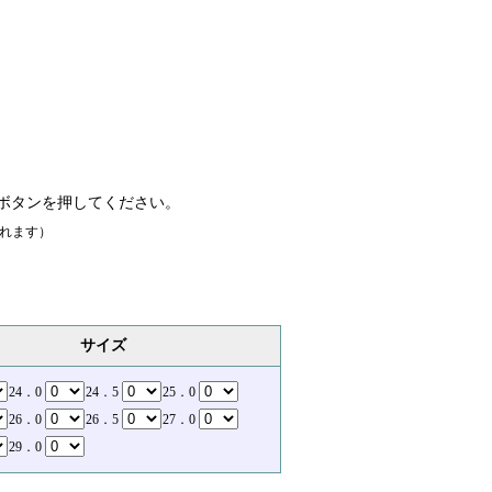
ボタンを押してください。
れます）
サイズ
24．0
24．5
25．0
26．0
26．5
27．0
29．0