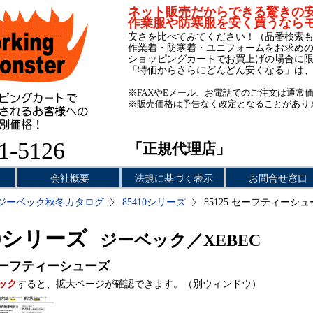
ネット販売だからできる驚きの
作業服や防寒服を安く買うなら
安さを比べてみてください！（品番検索
作業着・防寒着・ユニフォームをお求め
ショッピングカートでお買上げの場合に
「特価からさらにどんどん安くなる」は
※FAXやEメール、お電話でのご注文は通常
※販売価格は予告なく改定となることがあり
1-5126
「正規代理店」
会社概要
法規に基づく表示
お問合せ窓口
ジーベック秋冬カタログ
85410シリーズ
85125 セーフティーシ
10シリーズ
ジーベック／XEBEC
ーフティーシューズ
ック
すると、拡大ページが確認できます。（別ウィンドウ）