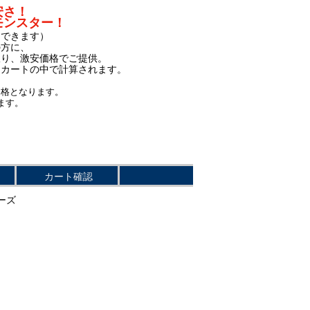
安さ！
モンスター！
もできます）
の方に、
限り、激安価格でご提供。
、カートの中で計算されます。
価格となります。
ます。
カート確認
ューズ