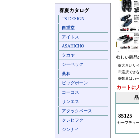
春夏カタログ
TS DESIGN
自重堂
アイトス
ASAHICHO
タカヤ
欲しい商品
ジーベック
※大きいサ
※選択でき
桑和
※数量はカ
ビッグボーン
カートに
コーコス
品
サンエス
アタックベース
85125
クレヒフク
セーフティ
ジンナイ