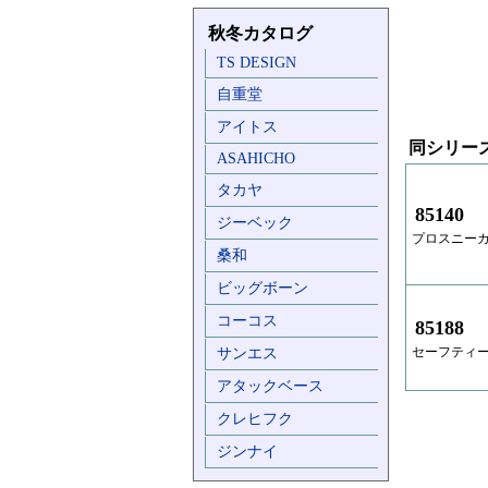
秋冬カタログ
TS DESIGN
自重堂
アイトス
同シリー
ASAHICHO
タカヤ
85140
ジーベック
プロスニー
桑和
ビッグボーン
コーコス
85188
セーフティ
サンエス
アタックベース
クレヒフク
ジンナイ