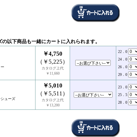
ズの以下商品も一緒にカートに入れられます。
22．0
￥4,750
24．0
（￥5,225）
カー
26．0
カタログ上代
￥11,660
29．0
￥5,010
23．0
（￥5,511）
25．5
ーシューズ
カタログ上代
28．0
￥13,200