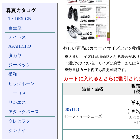
春夏カタログ
TS DESIGN
自重堂
アイトス
ASAHICHO
欲しい商品のカラーとサイズごとの数
タカヤ
※大きいサイズは割増価格となる場合があり
※選択できない色・サイズは廃番、または今
ジーベック
※数量はカート内でも変更可能です。
桑和
カートに入れるとさらに割引され
ビッグボーン
販売
品番・品名
（税
コーコス
￥4,
サンエス
85118
（￥5,
アタックベース
セーフティーシューズ
カタロ
クレヒフク
￥10
ジンナイ
￥3,