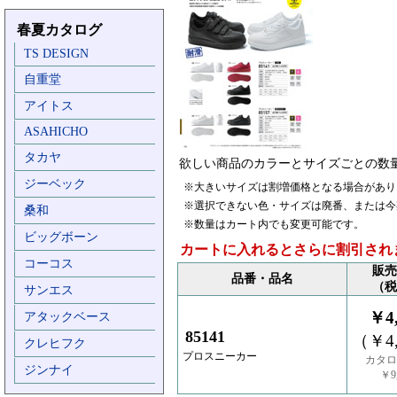
春夏カタログ
TS DESIGN
自重堂
アイトス
ASAHICHO
タカヤ
欲しい商品のカラーとサイズごとの数
ジーベック
※大きいサイズは割増価格となる場合があり
※選択できない色・サイズは廃番、または今
桑和
※数量はカート内でも変更可能です。
ビッグボーン
カートに入れるとさらに割引され
コーコス
販売
品番・品名
（税
サンエス
￥4,
アタックベース
85141
（￥4,
クレヒフク
プロスニーカー
カタロ
ジンナイ
￥9,