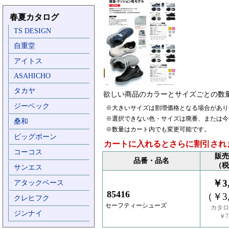
春夏カタログ
TS DESIGN
自重堂
アイトス
ASAHICHO
タカヤ
欲しい商品のカラーとサイズごとの数
ジーベック
※大きいサイズは割増価格となる場合があり
※選択できない色・サイズは廃番、または今
桑和
※数量はカート内でも変更可能です。
ビッグボーン
カートに入れるとさらに割引され
コーコス
販売
品番・品名
（税
サンエス
￥3,
アタックベース
85416
（￥3,
クレヒフク
セーフティーシューズ
カタロ
ジンナイ
￥7,