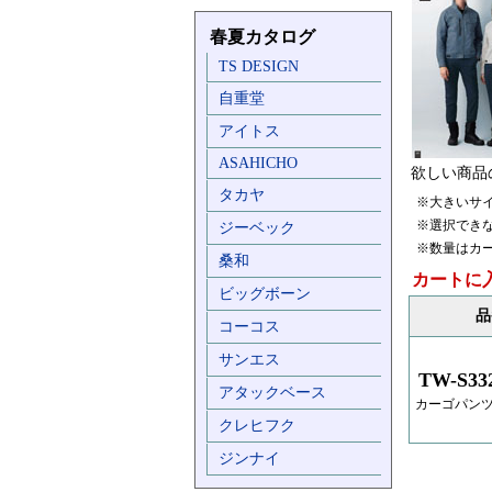
春夏カタログ
TS DESIGN
自重堂
アイトス
ASAHICHO
欲しい商品
タカヤ
※大きいサ
※選択でき
ジーベック
※数量はカ
桑和
カートに
ビッグボーン
品
コーコス
サンエス
TW-S33
アタックベース
カーゴパン
クレヒフク
ジンナイ