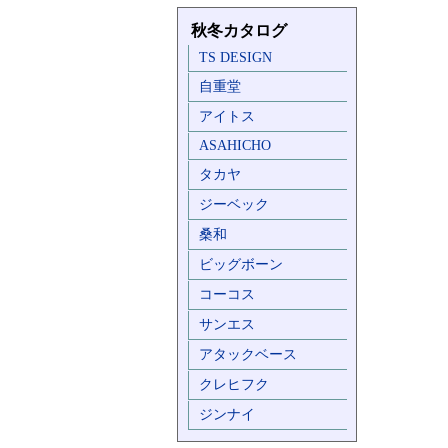
秋冬カタログ
TS DESIGN
自重堂
アイトス
ASAHICHO
タカヤ
ジーベック
桑和
ビッグボーン
コーコス
サンエス
アタックベース
クレヒフク
ジンナイ