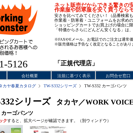
ネット販売だからできる驚きの
作業服や防寒服を安く買うなら
安さを比べてみてください！（品番検索
作業着・防寒着・ユニフォームをお求め
ショッピングカートでお買上げの場合に
「特価からさらにどんどん安くなる」は
※FAXやEメール、お電話でのご注文は通常
※販売価格は予告なく改定となることがあり
1-5126
「正規代理店」
会社概要
法規に基づく表示
お問合せ窓口
タカヤ春夏カタログ
TW-S332シリーズ
TW-S332 カーゴパンツ
S332シリーズ
タカヤ／WORK VOIC
カーゴパンツ
ック
すると、拡大ページが確認できます。（別ウィンドウ）