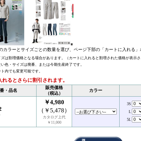
のカラーとサイズごとの数量を選び、ページ下部の「カートに入れる」
イズは割増価格となる場合があります。（カートに入れると割増された価格が表示さ
ない色・サイズは廃番、または今期生産終了です。
ート内でも変更可能です。
入れるとさらに割引されます。
販売価格
番・品名
カラー
（税込）
￥4,980
3S
2
（￥5,478）
L
ツ
カタログ上代
5L
￥11,000