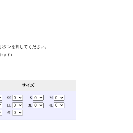
ボタンを押してください。
れます）
サイズ
SS
S
M
LL
3L
4L
6L