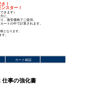
安さ！
モンスター！
もできます）
の方に、
限り、激安価格でご提供。
、カートの中で計算されます。
価格となります。
ます。
カート確認
E 仕事の強化書