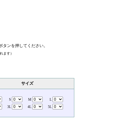
ボタンを押してください。
れます）
サイズ
S
M
L
3L
4L
5L