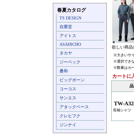
春夏カタログ
TS DESIGN
自重堂
アイトス
ASAHICHO
欲しい商品
タカヤ
※大きいサ
※選択でき
ジーベック
※数量はカ
桑和
カートに
ビッグボーン
品
コーコス
サンエス
TW-A32
アタックベース
長袖シャツ
クレヒフク
ジンナイ