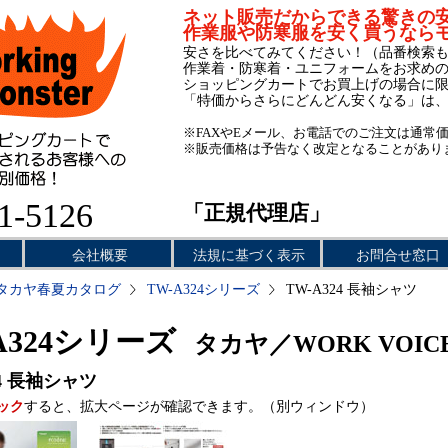
ネット販売だからできる驚きの
作業服や防寒服を安く買うなら
安さを比べてみてください！（品番検索
作業着・防寒着・ユニフォームをお求め
ショッピングカートでお買上げの場合に
「特価からさらにどんどん安くなる」は
※FAXやEメール、お電話でのご注文は通常
※販売価格は予告なく改定となることがあり
1-5126
「正規代理店」
会社概要
法規に基づく表示
お問合せ窓口
タカヤ春夏カタログ
TW-A324シリーズ
TW-A324 長袖シャツ
A324シリーズ
タカヤ／WORK VOIC
4
長袖シャツ
ック
すると、拡大ページが確認できます。（別ウィンドウ）