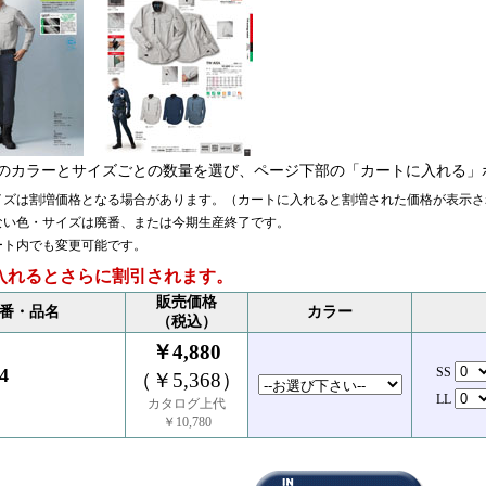
のカラーとサイズごとの数量を選び、ページ下部の「カートに入れる」
イズは割増価格となる場合があります。（カートに入れると割増された価格が表示さ
ない色・サイズは廃番、または今期生産終了です。
ート内でも変更可能です。
入れるとさらに割引されます。
販売価格
番・品名
カラー
（税込）
￥4,880
4
SS
（￥5,368）
LL
カタログ上代
￥10,780