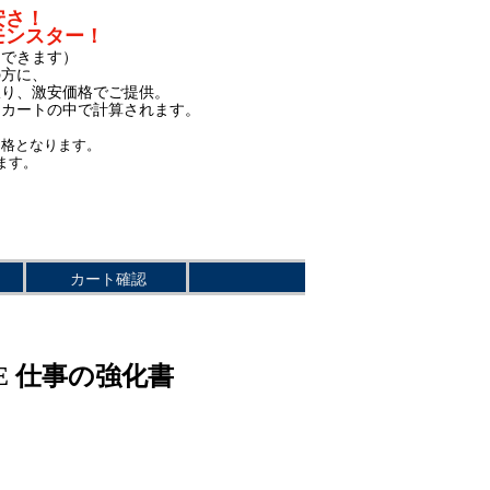
安さ！
モンスター！
もできます）
の方に、
限り、激安価格でご提供。
、カートの中で計算されます。
価格となります。
ます。
カート確認
E 仕事の強化書