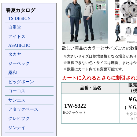
春夏カタログ
TS DESIGN
自重堂
アイトス
ASAHICHO
欲しい商品のカラーとサイズごとの数
タカヤ
※大きいサイズは割増価格となる場合があり
※選択できない色・サイズは廃番、または今
ジーベック
※数量はカート内でも変更可能です。
桑和
カートに入れるとさらに割引され
ビッグボーン
販売
品番・品名
（税
コーコス
￥6,
サンエス
TW-S322
（￥6,
アタックベース
BCジャケット
カタロ
クレヒフク
￥13
ジンナイ